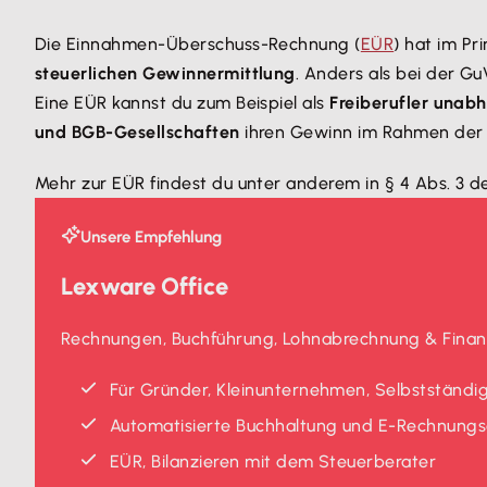
Die Einnahmen-Überschuss-Rechnung (
EÜR
) hat im Pr
steuerlichen Gewinnermittlung
. Anders als bei der G
Eine EÜR kannst du zum Beispiel als
Freiberufler unab
und BGB-Gesellschaften
ihren Gewinn im Rahmen der 
Mehr zur EÜR findest du unter anderem in § 4 Abs. 3 d
Unsere Empfehlung
Lexware Office
Rechnungen, Buchführung, Lohnabrechnung & Finanz
Für Gründer, Kleinunternehmen, Selbstständig
Automatisierte Buchhaltung und E-Rechnungse
EÜR, Bilanzieren mit dem Steuerberater