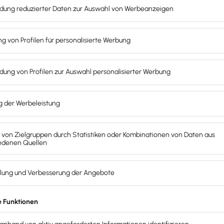
ei der GuV beachtet werden?
inn- und Verlustrechnung zu erstellen,
findest du im Hand
zu erfolgen hat. In § 277 HGB ist definiert, was z.B. Ums
Verlustrechnung sind. Hier eine
Übersicht aller relevanten 
Verpflichtung zur elektronischen Übermittlung von Gewinn
jahre, die nach dem 31.12.2011 beginnen.
 das Bundesfinanzministerium, den Mindestumfang der Gu
den der Länder).
mfang fest, welche Daten du an das Finanzamt übermittel