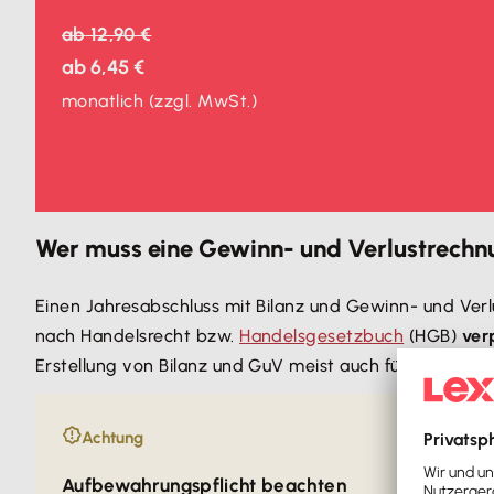
ab
12,90 €
ab
6,45 €
monatlich
(zzgl. MwSt.)
Wer muss eine Gewinn- und Verlustrechnu
Einen Jahresabschluss mit Bilanz und Gewinn- und Ver
nach Handelsrecht bzw.
Handelsgesetzbuch
(HGB)
ver
Erstellung von Bilanz und GuV meist auch für
gewerbli
Achtung
Aufbewahrungspflicht beachten