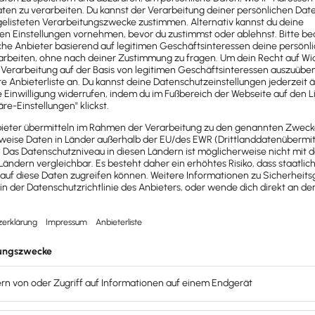
n zehn Jahren
.
ps, Fristen & Hinweise zu Bilanz und Einnahmen­überschuss­rechnu