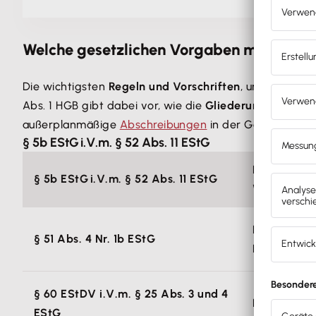
Welche gesetzlichen Vorgaben müssen b
Die wichtigsten
Regeln und Vorschriften
, um eine Gew
Abs. 1 HGB gibt dabei vor, wie die
Gliederung der GuV
außerplanmäßige
Abschreibungen
in der Gewinn- und 
§ 5b EStG i.V.m. § 52 Abs. 11 EStG
Regelt die 
§ 5b EStG i.V.m. § 52 Abs. 11 EStG
Wirtschafts
Ermächtigt
§ 51 Abs. 4 Nr. 1b EStG
Finanzbehör
§ 60 EStDV i.V.m. § 25 Abs. 3 und 4
Legen den U
EStG