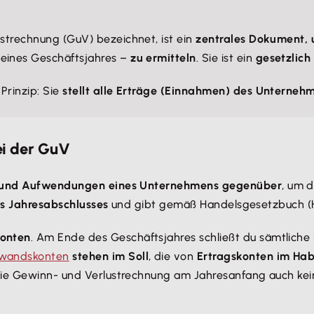
ustrechnung (GuV) bezeichnet, ist ein
zentrales Dokument, u
 eines Geschäftsjahres –
zu ermitteln
. Sie ist ein
gesetzlich
Prinzip: Sie
stellt alle Erträge (Einnahmen) des Untern
ei der GuV
ge und Aufwendungen eines Unternehmens gegenüber
, um d
es Jahresabschlusses
und gibt gemäß Handelsgesetzbuch 
Konten
. Am Ende des Geschäftsjahres schließt du sämtlich
wandskonten
stehen im Soll
, die von
Ertragskonten im Ha
die Gewinn- und Verlustrechnung am Jahresanfang auch ke