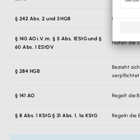
§ 242 Abs. 2 und 3 HGB
Halten die h
§ 140 AO i.V.m. § 5 Abs. 1EStG und §
Halten die s
60 Abs. 1 EStDV
Bezieht sic
§ 284 HGB
verpflichtet
§ 141 AO
Regelt die 
§ 8 Abs. 1 KStG § 31 Abs. 1, 1a KStG
Regeln die 