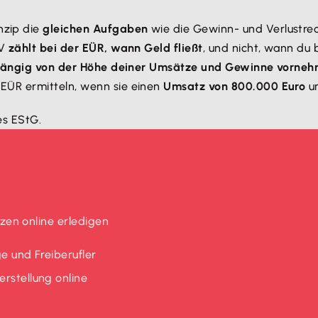
inzip die
gleichen Aufgaben
wie die Gewinn- und Verlustrec
uV
zählt bei der EÜR, wann Geld fließt
, und nicht, wann du 
hängig von der Höhe deiner Umsätze und Gewinne vorne
EÜR ermitteln, wenn sie einen
Umsatz von 800.000 Euro
u
es EStG.
en online erledigen
e und Freiberufler
rstellung online