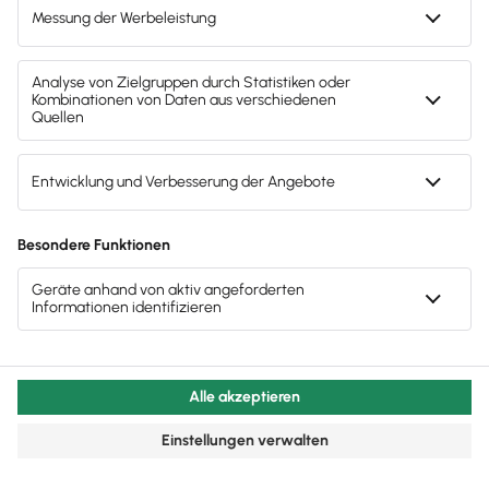
Fahrtenbuch – was Selbstständige jetzt beachten
sollten.
Lesezeit 14 Minuten
Buchhaltung & Finanzen
Fahrtenbuch korrekt führen: Regeln & Tipps
Erfahre, wie du dein Fahrtenbuch ordnungsgemäß