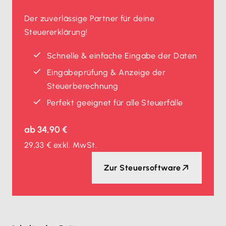
Der zuverlässige Partner für deine
Steuererklärung!
Schnelle & einfache Eingabe der Daten
Eingabeprüfung & Anzeige der
Steuerberechnung
Perfekt geeignet für alle Steuerfälle
ab
34,90 €
29,33 €
exkl. MwSt.
Zur Steuersoftware