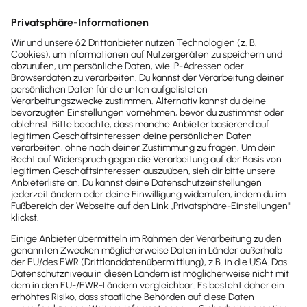
Steuertipps für Unternehmer: 20 Tipps
Betriebsausgaben
Firmenwagen
Hinweis: Gendergerechte Sprache ist uns wichtig. Daher verwenden
wir auf diesem Portal, wann immer möglich, genderneutrale
Bezeichnungen. Daneben weichen wir auf das generische Maskulinum
aus. Hiermit sind ausdrücklich alle Geschlechter (m/w/d) mitgemeint.
Diese Vorgehensweise hat lediglich redaktionelle Gründe und
beinhaltet keinerlei Wertung.
Fachartikel & News
Noch mehr zum Thema
Buchhaltung & Finanzen