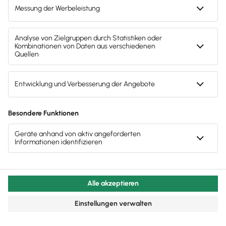
103.950 Euro
Restbuchwert
= 44.550
148.500 Euro
Euro
Nutzungsjahr
30 % vom
2 (2027)
:
Restbuchwert
72.765 Euro
Restbuchwert
= 31.185 Euro
103.950 Euro
Nutzungsjahr
30 % vom
3 (2028)
:
Restbuchwert
50.935,5 Euro
Restbuchwert
= 21.829,5
72.765 Euro
Euro
Nutzungsjahr
30 % vom
4 (2029)
:
Restbuchwert
35.654,85