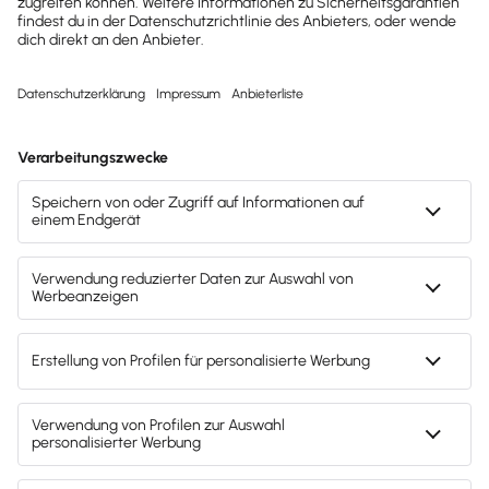
AfA-Satz 30
% (= AfA-
Betrag von
Jahr 0 –
49.500 Euro
Kauf im
für das
September
komplette
2025
:
148.500 Euro
Jahr)
Kaufpreis
165.000,00
Anteiliger
Euro
AfA-Beitrag
= 16.500
Euro.
Nutzungsjahr
30 % vom
1 (2026)
:
Restbuchwert