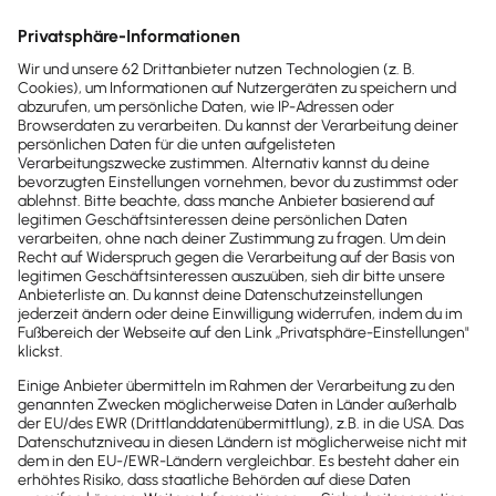
Der degressive Abschreibungssatz darf höchstens
das 3,0-Fache des linearen Abschreibungssatzes
betragen.
Und er darf
nicht höher als 30 %
sein. Das
heißt, dass der Selbstständige ohne Mitarbeiter in
diesem Beispiel einen degressiven Satz von 30 %
ansetzen darf.
Achtung:
Da die Maschine erst im September
gekauft wurde, muss im
Jahr der Anschaffung
ein
anteiliger AfA-Betrag
berechnet werden. Der
Abschreibungsbetrag beträgt daher nicht die vollen
49.500 Euro, sondern nur 16.500 Euro für die vier
Monate von September bis Dezember.
<b>Abschreibung nach Nutzungsjahr</b>
Abschreibung
AfA-Satz
nach
und AfA-
Restbuchwert
Nutzungsjahr
Betrag