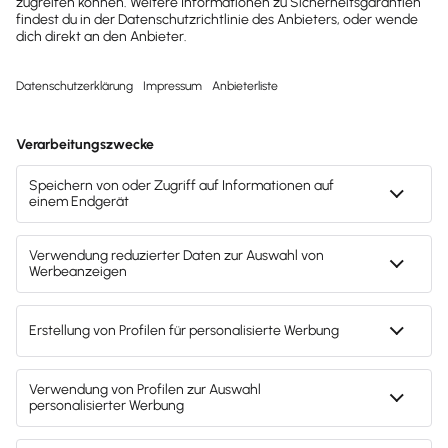
privaten oder geschäftlichen Fahrt
zurückzuführen
ist. Bei der
Berechnung der Gesamtkosten
werden
die
Aufwendungen zuzüglich
Umsatzsteuer
und die
Abnutzung, die
sogenannte
Abschreibung
, addiert.
Die
jährliche Abschreibung
errechnet sich aus den
Anschaffungs- bzw.
Herstellungskosten
zuzüglich
Umsatzsteuer
geteilt durch die
voraussichtliche
Nutzungsdauer
des Autos. Die
Nutzungsdauer
wird
bei einem
neuen Auto in der Regel mit sechs Jahren
angesetzt. Bei
Gebrauchtwagen
verkürzt sich die
Nutzungsdauer
entsprechend dem Alter des
Fahrzeugs
.
Wechseln zwischen beiden Modellen –
so funktioniert es