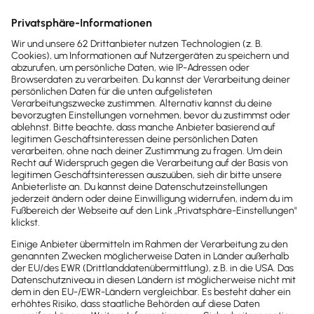
Taxifahrer.
Übrigens
: Das Fahrtenbuch muss eine geschlossene
Buchform aufweisen.
Nachweis von Kosten
Die
tatsächlich entstandenen Kosten
müssen
durch
Rechnungen
oder
Quittungen
nachgewiesen
werden. Der
private Nutzungswert
ist der Anteil an
den Gesamtkosten deines Autos, der auf deine
privaten Fahrten
entfällt.
Zu den
Gesamtkosten
gehören nicht nur die
Benzinkosten
, sondern auch
Kosten für Reparaturen,
TÜV und Versicherung,
aber auch
Leasingraten
.
Dabei ist es
unerheblich
, ob eine mögliche
Instandsetzung
auf einen
Unfall während einer