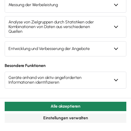
Nachdem nun alle
Vor- und Nachteile von 1-
Prozent-Regelung und Fahrtenbuch
auf dem Tisch
liegen, könnte es sein, dass du einen
Wechsel zu
dem jeweils anderen Modell
anstrebst. Den Wechsel
kannst du
nicht zu jedem beliebigen Zeitpunkt
vollziehen. Vielmehr gibt es
zwei Gelegenheiten
,
von der
1-Prozent-Regelung zum Fahrtenbuch oder
umgekehrt
zu wechseln.
So ist der Wechsel zwischen beiden Methoden
entweder
zum Jahresbeginn oder bei
Neuanschaffung eines Dienstwagens
möglich.
Wäge daher bei jeder Gelegenheit ab, ob sich etwas
an deinem Pkw oder deinem Nutzungsverhalten
geändert hat, um stets vom passenderen Modell zu
profitieren.