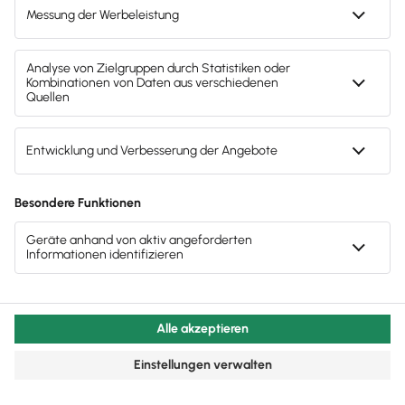
Statt Schriftform reicht künftig oft die Textform
Arbeitsverträge können künftig digital geschlossen
werden
Einführung einer Vollmachtsdatenbank für
Steuerberater
Weitere Erleichterungen durch das
Bürokratieentlastungsgesetz IV
Drucken / PDF speichern
Newsletter abonnieren
Passende Themen
Lohnsteuer
Umsatzsteuer
Vorsteuer