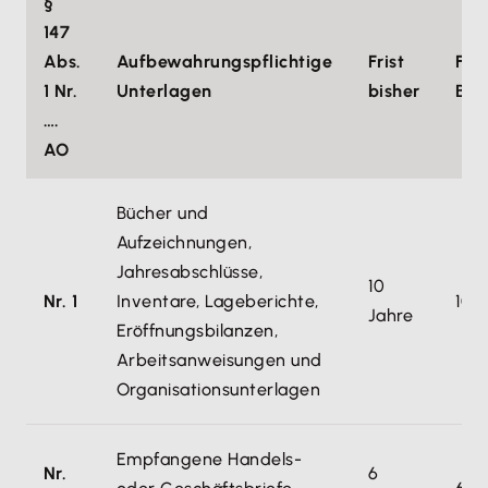
§
147
Abs.
Aufbewahrungspflichtige
Frist
Fri
1 Nr.
Unterlagen
bisher
Bür
….
AO
Bücher und
Aufzeichnungen,
Jahresabschlüsse,
10
Nr. 1
Inventare, Lageberichte,
10 
Jahre
Eröffnungsbilanzen,
Arbeitsanweisungen und
Organisationsunterlagen
Empfangene Handels-
Nr.
6