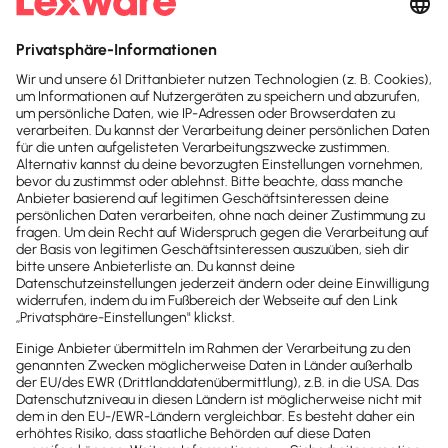
von Meldescheinen entfallen
.
die
Aufhebung der Anzeigepflicht nach dem
Mess- und Eichgesetz
Steuerbehörden sollen künftig
Steuerbescheide
und andere
Steuerverwaltungsakte digital zum Abruf
bereitstellen können.
Umfrage zum
Bürokratieentlastungsgesetz