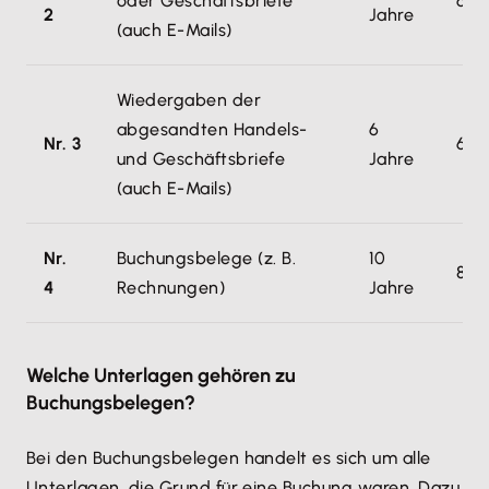
oder Geschäftsbriefe
6 J
2
Jahre
(auch E-Mails)
Wiedergaben der
abgesandten Handels-
6
Nr. 3
6 J
und Geschäftsbriefe
Jahre
(auch E-Mails)
Nr.
Buchungsbelege (z. B.
10
8 J
4
Rechnungen)
Jahre
Welche Unterlagen gehören zu
Buchungsbelegen?
Bei den Buchungsbelegen handelt es sich um alle
Unterlagen, die Grund für eine Buchung waren. Dazu