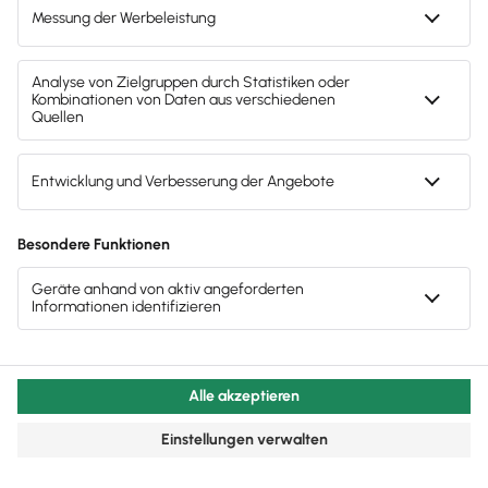
Berechnung der abzuführenden
Umsatzsteuer:
Die einfache Formel lautet:
Abzuführende Umsatzsteuer = Eingenommene
Umsatzsteuer (aus Verkäufen) – Vorsteuer
(aus Einkäufen)
Einreichen der Umsatzsteuervoranmeldung:
Das Unternehmen muss die
Umsatzsteuervoranmeldung elektronisch über
das Elster-Portal beim zuständigen Finanzamt
einreichen.
Zahlung:
Wenn die eingenommene
Umsatzsteuer höher ist als die gezahlte
Vorsteuer, muss das Unternehmen die
Differenz an das Finanzamt zahlen. Ist die
Vorsteuer höher, kann es zu einer Erstattung
kommen.