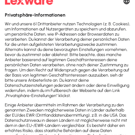
Verspätungszuschlag von bis zu 10 Prozent
der
Umsatzsteuerzahllast erhoben werden,
maximal
25.000 Euro
.
Behalte alle wichtigen Termine im Blick
Ob bei der Steuer oder im Personalbereich: Als
Unternehmer musst du an zahlreiche Termine
denken. Künftig unterstützt dich dabe…