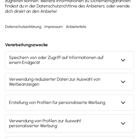
Die Umsatzsteuervoranmeldung in der
Praxis
So funktioniert die Umsatzsteuervoranmeldung in
der Praxis:
Erfassung von steuerrelevanten
Geschäftsvorgängen:
Unternehmen müssen
ihre Einnahmen und Ausgaben regelmäßig
erfassen und darauf achten, die Umsatzsteuer,
die sie von Kunden erhalten (Umsatzsteuer)
und die Umsatzsteuer, die sie selbst an
Lieferanten zahlen (Vorsteuer), separat zu
dokumentieren.