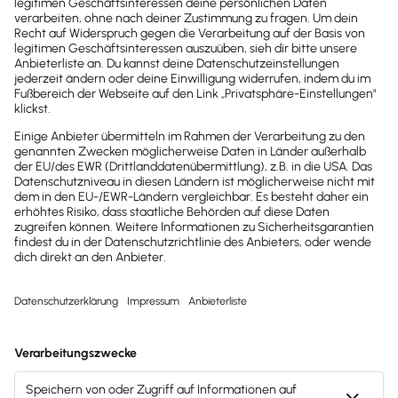
Brandheiße
News direkt in
dein Postfach
Möchtest du zukünftig
wichtige News zu
Gesetzesänderungen,
hilfreiche Praxis-Tipps und
kostenlose Tools für
Unternehmen erhalten?
Dann abonniere unseren
Newsletter.
Jetzt anmelden