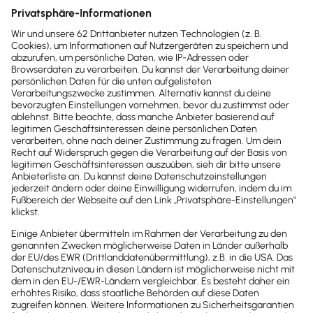
Sofort
50%
sparen
Newsletter
Brandheiße
News direkt in
dein Postfach
Möchtest du zukünftig
wichtige News zu
Gesetzesänderungen,
hilfreiche Praxis-Tipps und
kostenlose Tools für