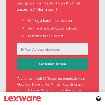
und sparst beim sofortigen Kauf mit
unserem Aktionsrabatt.
30 Tage kostenlos testen
Der Test endet automatisch
Kostenloser Support
Kostenlos testen
Test endet nach 30 Tagen automatisch. Kein
Abo. Kein Newsletter. Mit der Registrierung
stimmst du den
Datenschutz­bestimmungen
und den
AGB
zu.