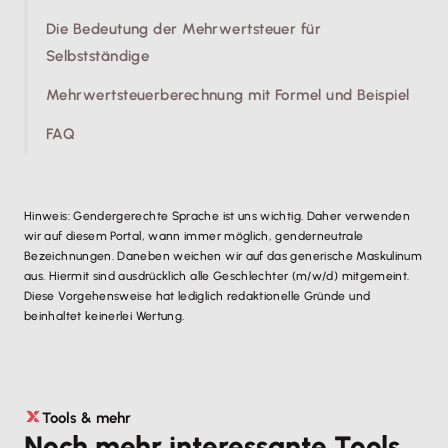
Vorsteuer geltend machen
darfst. Lass dich im
angeben und versteuern
.
Zweifel vom
Die Bedeutung der Mehrwertsteuer für
Steuerberater
deines Vertrauens dazu
beraten.
Selbstständige
Mehrwertsteuerberechnung mit Formel und Beispiel
FAQ
Hinweis: Gendergerechte Sprache ist uns wichtig. Daher verwenden
wir auf diesem Portal, wann immer möglich, genderneutrale
Bezeichnungen. Daneben weichen wir auf das generische Maskulinum
aus. Hiermit sind ausdrücklich alle Geschlechter (m/w/d) mitgemeint.
Diese Vorgehensweise hat lediglich redaktionelle Gründe und
beinhaltet keinerlei Wertung.
Tools & mehr
Noch mehr interessante Tools