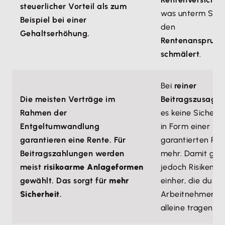
steuerlicher Vorteil als zum
was unterm Stri
Beispiel bei einer
den
Gehaltserhöhung.
Rentenanspruch
schmälert
.
Bei
reiner
Die meisten Verträge im
Beitragszusage
Rahmen der
es keine Sicherhe
Entgeltumwandlung
in Form einer
garantieren eine Rente. Für
garantierten Re
Beitragszahlungen werden
mehr. Damit ge
meist
risikoarme Anlageformen
jedoch Risiken
gewählt. Das sorgt für
mehr
einher, die du als
Sicherheit
.
Arbeitnehmer
alleine tragen mu