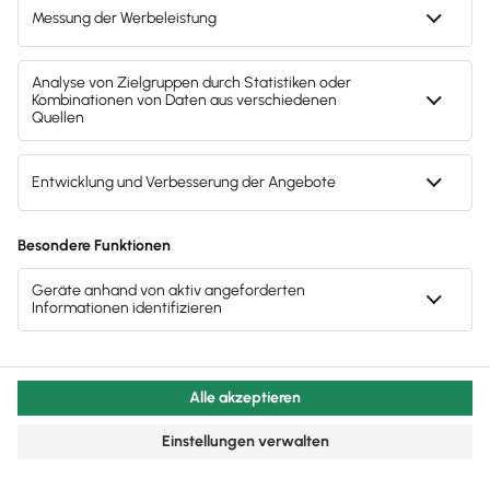
Der größte
Vorteil bei
Entgeltumwandlungsvereinbarungen
liegt für dich
vor allem in der
Ersparnis bei den Steuer- und
Sozialabgaben
. Durch die Senkung des Bruttolohns
der Angestellten sinken gleichzeitig die
Lohnnebenkosten. Zwar bist du seit dem 1. Januar
2019 dazu verpflichtet, bei neuabgeschlossenen
Verträgen zur Entgeltumwandlung einen Teil deiner
Ersparnisse wieder zurückzuzahlen, indem du den
Arbeitgeberzuschuss in Höhe von 15 Prozent leistest.
Unterm Strich sparst du jedoch dank der
Steuervorteile fast in jedem Fall bei deinen
Abgaben.
Welche Steuern und Sozialabgaben
fallen auf eine Entgeltumwandlung an?