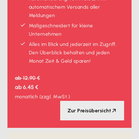
automatischem Versands aller
Meldungen
Maßgeschneidert für kleine
Unternehmen
Alles im Blick und jederzeit im Zugriff.
Den Überblick behalten und jeden
Monat Zeit & Geld sparen!
ab
12,90 €
ab
6,45 €
monatlich
(zzgl. MwSt.)
Zur Preisübersicht