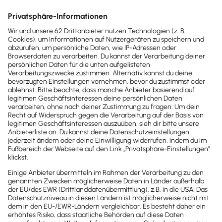
maximal vier Prozent der
Beitragsbemessungsgrenze
(Westdeutschland) der
gesetzlichen Rentenversicherung für deine
Belegschaft in eine sogenannte „Anwartschaft“ auf
Leistungen der betrieblichen Altersvorsorge
umwandelst. Für das
Jahr 2026 beläuft
sich dieser
Betrag auf 4.056 Euro
. Er kann steuerfrei
beispielsweise in eine Pensionskasse, einen
Pensionsfond, eine Pension- bzw. Direktzusage oder
in eine Direktversicherung fließen. Ein weiterer
Betrag von vier Prozent können ihre Angestellten
zudem steuerfrei, jedoch nicht
sozialversicherungsfrei umwandeln.
Unsere Empfehlung
Lexware lohn+gehalt