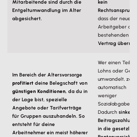
Mitarbeitende sind durch die
kein
Entgeltumwandlung im Alter
Rechtsanspruch
,
abgesichert.
dass der neue
Arbeitgeber de
bestehenden
Vertrag überni
Wer einen Teil se
Lohns oder Geha
Im Bereich der Altersvorsorge
umwandelt, zahl
profitiert
deine Belegschaft von
automatisch
günstigen Konditionen
, da du in
weniger
der Lage bist, spezielle
Sozialabgaben.
Angebote oder Tarifverträge
Dadurch
sinken
d
für Gruppen auszuhandeln. So
Beitragszahlun
entsteht für deine
in die gesetzlic
Arbeitnehmer ein meist höherer
Rentenversiche