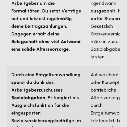
Arbeitgeber um die
irgendwann
Formalitäten. Du setzt Verträge
ausgezahlt, fall
auf und leistest regelmäßig
dafür Steuern a
deine Beitragszahlungen.
Gesetzlich
Dagegen erhält deine
Krankenversiche
Belegschaft ohne viel Aufwand
müssen zudem n
eine
solide Altersvorsorge
.
Sozialabgaben
leisten.
Durch eine Entgeltumwandlung
Auf welchem Mod
sparst du
dank des
oder Konzept di
Arbeitgeberzuschusses
betriebliche
Sozialabgaben
. Er fungiert als
Altersvorsorge
Ausgleichsfunktion für die
durch
eingesparten
Entgeltumwandl
Sozialversicherungsbeiträge im
letztendlich basi