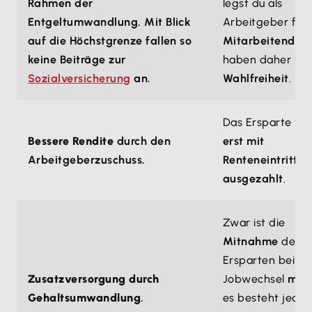
Rahmen der
legst du als
Entgeltumwandlung. Mit Blick
Arbeitgeber fest
auf die Höchstgrenze fallen so
Mitarbeitende
keine Beiträge zur
haben daher
ka
Sozialversicherung
an.
Wahlfreiheit
.
Das Ersparte wi
Bessere Rendite
durch den
erst mit
Arbeitgeberzuschuss.
Renteneintritt
ausgezahlt
.
Zwar ist die
Mitnahme
des
Ersparten bei e
Zusatzversorgung durch
Jobwechsel
mög
Gehaltsumwandlung
.
es besteht jedo