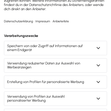
Alle Löhne und Gehälter einfach und korrekt
abrechnen
Für kleine und mittlere Unternehmen
Lohn- und Gehaltsabrechnung inklusive
Meldewesen
Gesetzlich aktuell und GKV-zertifiziert
ab
28,90 €
mtl. Rate
(zzgl. MwSt.)
Jetzt kostenlos testen!
Wie profitieren Arbeitgeber?