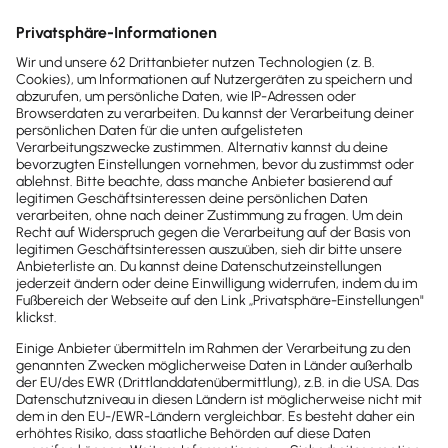
Betrag der Krankenkasse gutgeschrieben wird. Bei
Scheck- oder Überweisungszahlung zählt der
Wertstellungstag, bei Barzahlungen der Tag des
Eingangs. Werden die Beiträge verspätet gezahlt,
können
Mahngebühren oder Säumniszuschläge
anfallen.
Die Beitragsmeldungen müssen spätestens
bis zum
fünftletzten Bankarbeitstag des Monats
bei der
Krankenkasse eingegangen sein.
Unsere Empfehlung
Lexware Office Lohn & Gehalt
Lohnabrechnung einfach, schnell und
rechtssicher