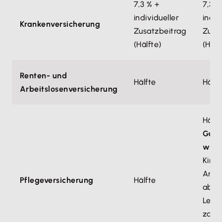
7,3 % +
7,3 %
individueller
indiv
Krankenversicherung
Zusatzbeitrag
Zusa
(Hälfte)
(Hälf
Renten- und
Hälfte
Hälft
Arbeitslosenversicherung
Hälft
Gut 
wiss
Kind
Arbe
Pflegeversicherung
Hälfte
ab d
Lebe
zahl