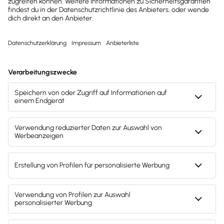
Automatisierung von A bis Z: inkl.
automatischem Versands aller
Meldungen
Maßgeschneidert für kleine
Unternehmen
Alles im Blick und jederzeit im Zugriff.
Den Überblick behalten und jeden
Monat Zeit & Geld sparen!
ab
12,90 €
ab
6,45 €
monatlich
(zzgl. MwSt.)
Zur Preisübersicht