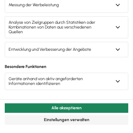
und den
AGB
zu.
Sofort
50%
sparen
Newsletter
Brandheiße
News direkt in
dein Postfach
Möchtest du zukünftig
wichtige News zu
Gesetzesänderungen,