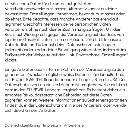
Newsletter
Brandheiße
News direkt in
dein Postfach
Möchtest du zukünftig
wichtige News zu
Gesetzesänderungen,
hilfreiche Praxis-Tipps und
kostenlose Tools für
Unternehmen erhalten?
Dann abonniere unseren
Newsletter.