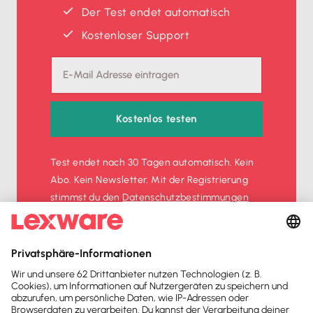
Der Test endet automatisch
Kostenloser Support
Kostenlos testen
Test endet nach 30 Tagen automatisch. Kein
Abo. Kein Newsletter. Mit der Registrierung
stimmst du den
Datenschutz­bestimmungen
und den
AGB
zu.
Sofort
50%
sparen