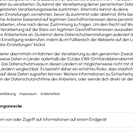
anz
sowie eine komplexe Gewinnermittlung durch
Gewinn- 
ung
am Ort deines Firmensitzes durchführen. Du zahlst als F
 Tätigkeit
beim Finanzamt an und erhältst dort als Freiberuf
rie- und Handelskammer oder Handwerkskammer zu werden 
in puncto Sozialversicherung?
 auf die Sozialversicherung
Unterschiede zwischen Freiber
izisten, die sich beispielsweise über die
Künstlersozialkass
n die KSK übernimmt den Anteil der Renten-, Kranken- und 
enießen diesen Vorzug nicht
und müssen die komplette Abg
il.