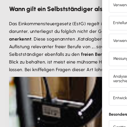
Wann gilt ein Selbstständiger als Freiberu
Das Einkommensteuergesetz (EstG) regelt im § 18 in Fo
darunter, unterliegst du folglich nicht der Gewerbeo
anerkennt
. Diese sogenannten „Katalogberufe“ wurden
Auflistung relevanter freier Berufe von „...sowie ähnlic
Selbstständiger ebenfalls zu den
freien Berufen
zählt 
Blick zu behalten, ist meist eine mühsame Herausforde
lassen. Bei kniffeligen Fragen dieser Art lohnt sich ein