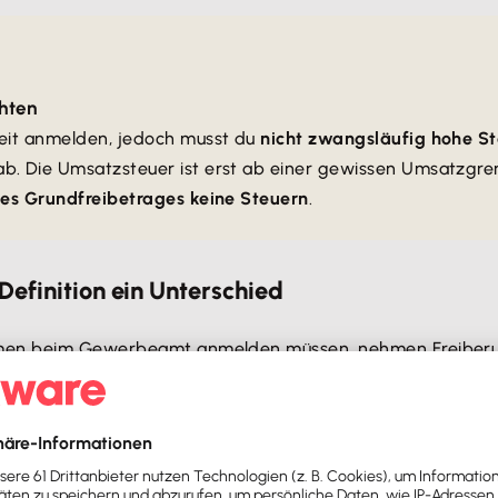
hten
keit anmelden, jedoch musst du
nicht zwangsläufig hohe S
ab. Die Umsatzsteuer ist erst ab einer gewissen Umsatzgr
des Grundfreibetrages keine Steuern
.
Definition ein Unterschied
ehmen beim Gewerbeamt anmelden müssen, nehmen Freiberu
ar den einen oder anderen Vorteil:
 müssen daher zum Abschluss eines Kalenderjahres im Rahme
 Erfassung beim Finanzamt einreichen. Diese kannst du mi