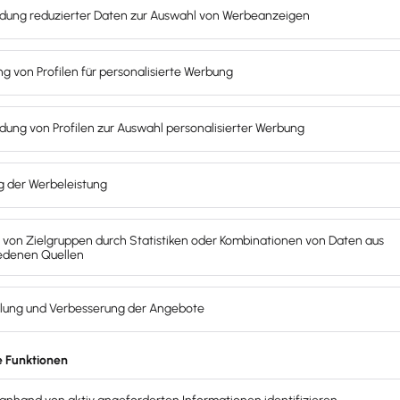
fler?
rm eines Katalogs, welche Berufe zu den freiberuflichen Tät
rdnung und kannst davon ausgehen, dass dein zuständiges 
 vom Gesetzgeber jedoch nicht in jedem Fall eindeutig def
he Berufe“. Willst du dich beim Finanzamt als Freiberufler anm
und wie genau du steuerpflichtig bist. Frag im Zweifel dein
rung. Du kannst auch einen Steuerberater finden und dich 
e Steuerfachkraft immer.