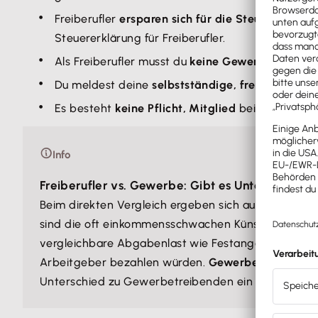
Freiberufler
ersparen sich für die Steuer eine
Bil
Steuererklärung für Freiberufler.
Als Freiberufler musst du
keine Gewerbeanmeld
Du meldest deine
selbstständige, freiberufliche
Es besteht
keine Pflicht, Mitglied
bei der Indust
Info
Freiberufler vs. Gewerbe: Gibt es Unterschiede 
Beim direkten Vergleich ergeben sich auch in Bezug
sind die oft einkommensschwachen Künstler und Publ
vergleichbare Abgabenlast wie Festangestellte. Den
Arbeitgeber bezahlen würden.
Gewerbetreibende g
Unterschied zu Gewerbetreibenden ein echter Vorte