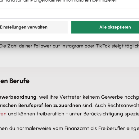
 Die Zahl deiner Follower auf Instagram oder TikTok steigt täglic
ien Berufe
Gewerbeordnung
, weil ihre Vertreter keinem Gewerbe nachg
erischen Berufsprofilen zuzuordnen
sind. Auch Rechtsanwält
fen
und können freiberuflich - unter Berücksichtigung spezi
denen du normalerweise vom Finanzamt als Freiberufler einges