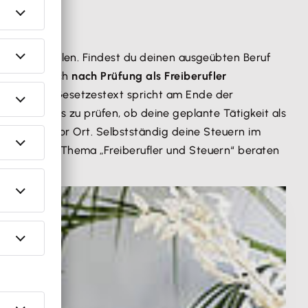
igkeiten zählen. Findest du deinen ausgeübten Beruf
Finanzamt dich
nach Prüfung als Freiberufler
iniert. Der Gesetzestext spricht am Ende der
elden, gilt es zu prüfen, ob deine geplante Tätigkeit als
 Finanzamt vor Ort. Selbstständig deine Steuern im
von ihm zum Thema „Freiberufler und Steuern“ beraten