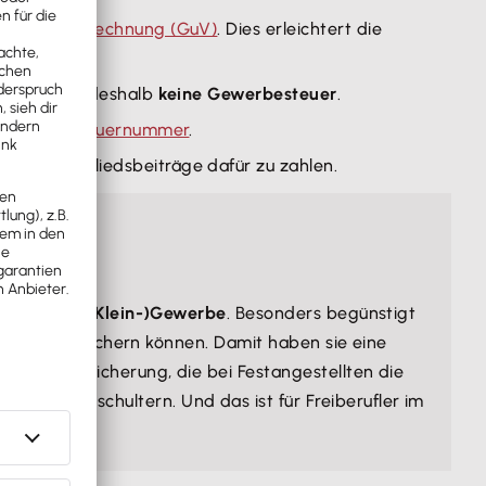
und Verlustrechnung (GuV)
. Dies erleichtert die
reiberufler deshalb
keine Gewerbesteuer
.
ler eine
Steuernummer
.
bzw. Mitgliedsbeiträge dafür zu zahlen.
uflern und (Klein-)Gewerbe
. Besonders begünstigt
e
(KSK) absichern können. Damit haben sie eine
Pflegeversicherung, die bei Festangestellten die
abenlast schultern. Und das ist für Freiberufler im