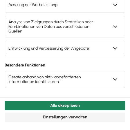
Kanälen
4,2
2.344 Bewertungen
eKomi
4,7
13.134 Bewertungen
Trusted.de
4,7
8.720 Bewertungen
App Store
4,7
4.450 Bewertungen