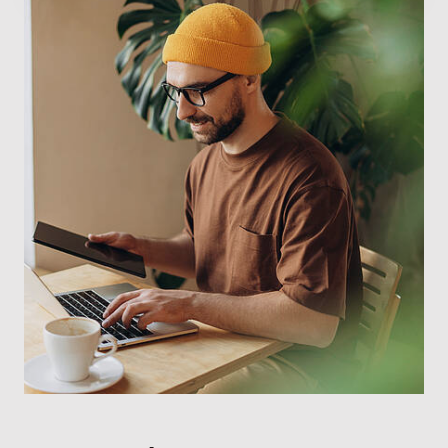
Mobil, einfach, immer und überall
: Als
Buchhaltungssoftware für Freiberufler ist Lexware
Office nicht nur jederzeit und überall über den
Browser verfügbar – sondern auch als
App
. So hast
du als unabhängiger Freelancer stets Zugriff auf
deine Buchhaltung und Finanzen von jedem PC, Mac,
Tablet oder Smartphone. Ideal in Jobs wie Coach
oder DJ, wo du ständig unterwegs bist.
Routineaufgaben automatisch erledigt,
weniger Fehler und volle Übersicht im
Dashboard
Rechnungen schreiben, Belege scannen,
UStVA und DATEV-Schnittstelle nutzen
Zugriff überall per Browser oder App – auch
auf Smartphone und Tablet