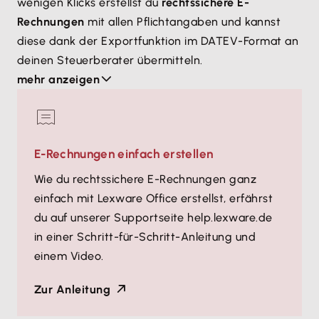
wenigen Klicks erstellst du
rechtssichere E-
Rechnungen
mit allen Pflichtangaben und kannst
diese dank der Exportfunktion im DATEV-Format an
deinen Steuerberater übermitteln.
Das spart nicht nur den Aufwand des Ausdruckens,
mehr anzeigen
sondern auch Zeit und damit Geld. Auch
die
Kleinunternehmerregelung
nach § 19 UStG wird
von Lexware Office unterstützt – ideal für
E-Rechnungen einfach erstellen
Freiberufler, Coaches oder DJs mit geringen
Umsätzen. Wähle den Tarif, der zu deiner
Wie du rechtssichere E-Rechnungen ganz
Arbeitsweise passt.
einfach mit Lexware Office erstellst, erfährst
du auf unserer Supportseite help.lexware.de
Angebote und Rechnungen schnell erstellen,
in einer Schritt-für-Schritt-Anleitung und
Belege verwalten und im DATEV-Format
einem Video.
exportieren
Zur Anleitung
Einnahmen und Ausgaben jederzeit im Blick
Unterstützung der Kleinunternehmerregelung