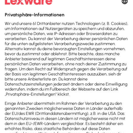
Buchhaltungstag mehr. Das
spart mir
jede Menge Zeit und Nerven!
Ich
schreibe meine Angebote & Rechnungen,
da wo ich gerade bin. Kassenzettel
landen nach dem Bezahlen einfach mit
einem Foto in der App.
Daniel Pellegrini
Musiker, Drummer und Musiklehrer
Seit ich Lexware Office benutze, habe