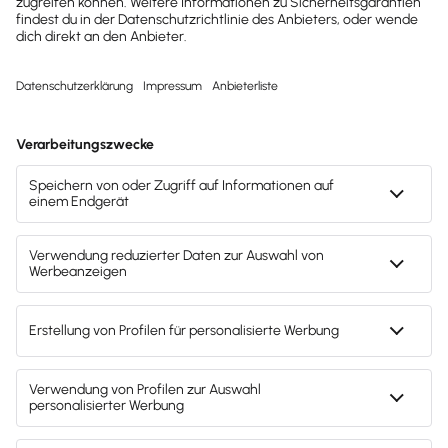
ich
viel mehr Überblick über die
Finanzen und die Buchhaltung
lässt sich
quasi nebenbei machen. Die
automatisierten Rechnungen haben mir
schon viel Zeit und Stress gespart. Es ist
super praktisch, wenn mein
Steuerberater „Echtzeitzugriff“ auf
meine Buchhaltung hat.
Mehr als Worte: top
Bewertungen auf allen