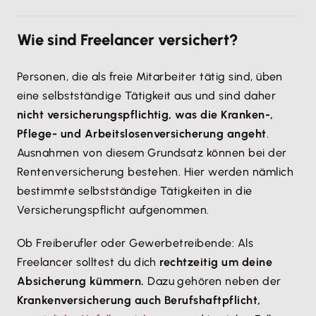
Akquise, Auftragssuche und Planung
sind sie
selbst
keine Beiträge zur
Sozialversicherung
leisten.
Der Verdienst eines Freelancers ist von seinen
verantwortlich.
Diese Eigenverantwortung ist ein
Wie sind Freelancer versichert?
Aufträgen und Tätigkeiten pro Monat abhängig.
zentrales Merkmal: Freelancer führen ihr Business
Dabei kann die
Bezahlung
entweder
pauschal
auf
selbst - inklusive
Angebotskalkulation, Akquise und
Personen, die als freie Mitarbeiter tätig sind, üben
Basis eines
Werkvertrags
(Verpflichtung eines
Vertragsgestaltung.
eine selbstständige Tätigkeit aus und sind daher
Arbeitserfolges) erfolgen
oder
aber
stundenweise
nicht versicherungspflichtig, was die Kranken-,
auf Basis eines
Dienstvertrags
(Bereitstellung der
Pflege- und Arbeitslosenversicherung angeht
.
Arbeitsleitung).
Ausnahmen von diesem Grundsatz können bei der
Rentenversicherung bestehen. Hier werden nämlich
Wichtig: Freelancer haben meist
schwankende
bestimmte selbstständige Tätigkeiten in die
Einkünfte
. Das erfordert ein
aktives
Versicherungspflicht aufgenommen.
Finanzmanagement.
Spezielle Geschäftskonten und
Softwarelösungen helfen dir, Einnahmen, Steuern
Ob Freiberufler oder Gewerbetreibende: Als
und Ausgaben im Blick zu behalten.
Freelancer solltest du dich
rechtzeitig um deine
Absicherung kümmern.
Dazu gehören neben der
Krankenversicherung auch Berufshaftpflicht,