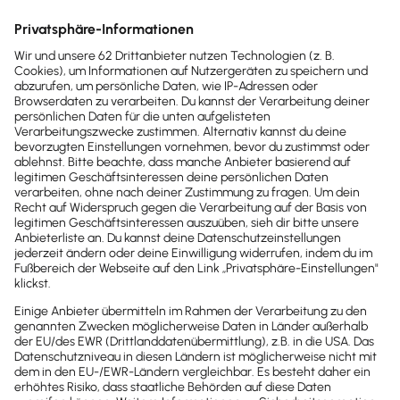
Achte als Freelancer stets darauf, dass deine
Selbstständigkeit nicht zur
Scheinselbstständigkeit
wird. Das kann dann passieren, wenn.
du
dauerhaft nur für einen Auftraggeber
arbeitest
du
Arbeitsort und Arbeitszeit nicht
selbstständig
bestimmen kannst
du
keine sozialversicherungspflichtigen
Mitarbeitenden
beschäftigst
Wird bei dir eine Scheinselbstständigkeit
festgestellt, wird deine
Selbstständigkeit beendet
und für den
Auftraggeber fallen hohe
Nachzahlungen
für die Sozialversicherungsabgaben
an.