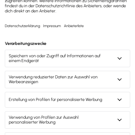
Hinweis:
Die IHK Frankfurt am Main definiert ein
wichtiges Unterscheidungsmerkmal so: „Merkmal für
eine selbstständige Tätigkeit ist der
Grad der
unternehmerischen Entscheidungsfreiheit
und
inwiefern ein unternehmerisches Risiko getragen,
unternehmerische Chancen wahrgenommen und
hierfür beispielsweise Eigenwerbung betrieben
wird.“
Wenn du als Freelancer
keinen Auftrag ablehnen
kannst, feste Arbeitszeiten einhalten
musst oder
sogar in den
Räumen des Kunden arbeiten
sollst,
droht schnell der
Verdacht auf ein
Scheinarbeitsverhältnis.
Tipp