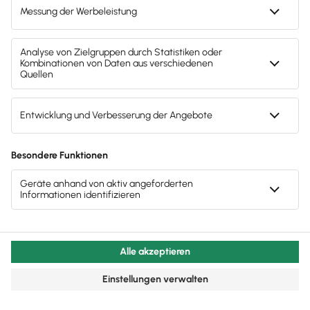
Das sollten Freelancer beachten
Freelancer gelten als
Selbstständige
und
werden von
Banken auch als solche
behandelt.
Geht es beispielsweise um einen
Kredit oder die Eröffnung eines
Geschäftskontos,
müssen sie nachweisen,
dass sie
ordnungsgemäß beim Finanzamt
registriert
sind und eine Geschäftsadresse
besitzen. Am besten solltest du einen
Businessplan
bereithalten. Damit beweist du
Seriosität und kannst Banken leichter für eine
Kreditzusage gewinnen.
Businessplan eines Freelancers