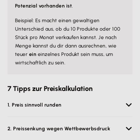
Potenzial vorhanden ist
.
Beispiel: Es macht einen gewaltigen
Unterschied aus, ob du 10 Produkte oder 100
Stück pro Monat verkaufen kannst. Je nach
Menge kannst du dir dann ausrechnen, wie
teuer
ein
einzelnes Produkt sein muss, um
wirtschaftlich zu sein.
7 Tipps zur Preiskalkulation
1. Preis sinnvoll runden
Ergibt deine Preiskalkulation für ein Produkt einen
2. Preissenkung wegen Wettbewerbsdruck
„krummen“ Preis, z. B. 17,34 Euro? Dann solltest du
versuchen, einen verkaufspsychologisch günstigen