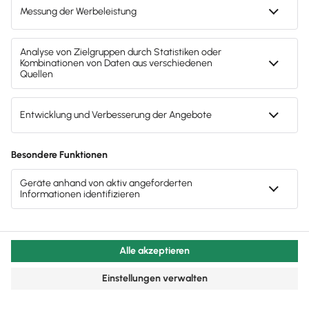
kosten, Fracht- und Verpackungskosten
Stelle die Ist-Daten denen der Preis- oder
Angebotskalkulation gegenüber und
vergleiche
diese sorgfältig.
Durch dieses Vorgehen stellst du mittels
Nachkalkulation zum Beispiel Optimierungsbedarf
fest, den du für die nächste Preiskalkulation
zwingend berücksichtigen musst.
Ergebnis prüfen und Handlungsbedarf festlegen
In der Praxis ist eine genaue Übereinstimmung von
Plan- und Ist-Werten unwahrscheinlich. Insofern sind
Abweichungen normal
, zumindest solange sie sich
in Grenzen bewegen. Daher solltest du immer
prüfen, welcher von drei grundlegenden Fällen