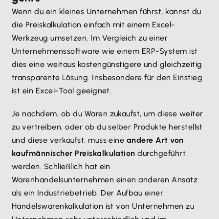
Verbesserungsmöglichkeiten prüfen:
Praxis hat sich eine
Überprüfung im Abstand von 3
Wenn du ein kleines Unternehmen führst, kannst du
bis 6 Monaten bewährt
:
Kannst du die Fixkosten senken
, z.B. andere
die Preiskalkulation einfach mit einem Excel-
Materialien einsetzen, preiswertere
Werkzeug umsetzen. Im Vergleich zu einer
Hat es bei dir
unvorhergesehene
Versicherungen nutzen oder Energie über
Unternehmenssoftware wie einem ERP-System ist
Kostensteigerungen
gegeben, z. B. bei
einen anderen Anbieter beziehen?
dies eine weitaus kostengünstigere und gleichzeitig
Materialien oder Energien?
transparente Lösung. Insbesondere für den Einstieg
Lohnt es sich für dich, Dritte zu beauftragen,
Hast du evtl.
Kostenpositionen vergessen
, z. B.
ist ein Excel-Tool geeignet.
bestimmte Arbeiten für dich zu übernehmen
für Personaleinstellungen, die Konzeption eines
(wenn dies geringere Kosten zur Folge hat)?
(neuen) Internetauftritts oder
Je nachdem, ob du Waren zukaufst, um diese weiter
Tariflohnsteigerungen?
Musst du deinen
Gewinnzuschlag senken
, vor
zu vertreiben, oder ob du selber Produkte herstellst
allem, wenn er über dem der Branche liegt?
Hat es
personelle Veränderungen
gegeben?
und diese verkaufst, muss eine
andere Art von
Ist ein Mitarbeiter hinzugekommen oder hast
Kannst du
administrative Arbeiten
kaufmännischer Preiskalkulation
durchgeführt
du Personal abgebaut?
reduzieren
?
werden. Schließlich hat ein
Warenhandelsunternehmen einen anderen Ansatz
Hast du
mehr/weniger investiert als
Kannst du Kunden
Kosten separat in Rechnung
als ein Industriebetrieb. Der Aufbau einer
vorgesehen
? Musstest du z. B. einen neuen
stellen
, z.B. für Anfahrt, spezielle Maschinen,
Handelswarenkalkulation ist von Unternehmen zu
PKW anschaffen?
Rüstzeiten, Fracht oder Verpackung? Diese