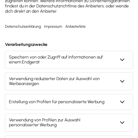
Abweichungen zwischen Soll- und Ist-Daten kommt.
Eine Vorkalkulation ist zwar immer sinnvoll, aber erst
die
Nachkalkulation macht transparent,
wo
Abweichungen auftreten, und gibt Hinweise darauf,
was du tun kannst, um künftig realistischere
Angebotspreise zu berechnen. So gehst du vor:
Nimm dir
eine oder mehrere
Preiskalkulationen
zur Hand.
Erfasse
nach der Abwicklung eines Auftrags
oder der Fertigung eines Produkts alle
Zahlen
und Daten,
die bei der Herstellung von
Produkten oder der Erledigung von Aufträgen
entstehen. Zum Beispiel: Materialkosten,
Fremdleistungen, eigene Arbeitsstunden und -