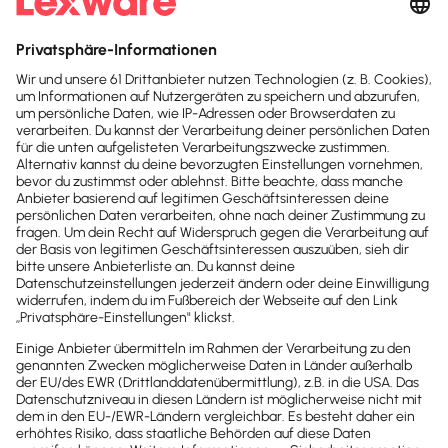
Arbeitsstunden als ursprünglich veranschlagt.
Rohstoffe werden innerhalb der Angebotsfrist
teurer.
Eine Maschine fällt aus.
Die Liste ließe sich beliebig fortsetzen.
Die tatsächlichen Kosten unterscheiden sich fast
immer von denen, die du in der Preiskalkulation
berechnet hast.
Wenn die
Unterschiede zwischen der Kalkulation
und den tatsächlichen Kosten zu groß
sind oder
häufiger auftreten, solltest du deine
Preiskalkulationen anpassen. Auch
interne
Schwachstellen –
etwa die Arbeit mit veralteten
Daten – können dazu führen, dass es zu