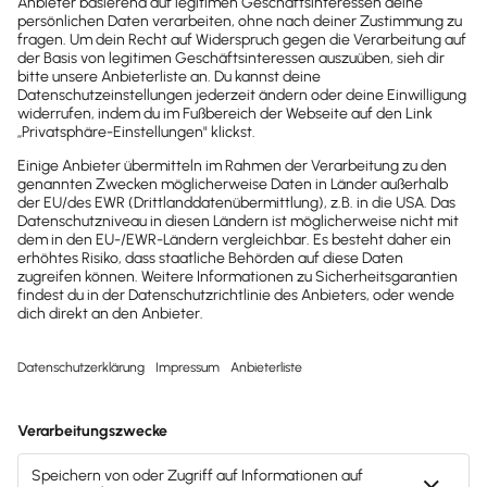
Brandheiße
News direkt in
dein Postfach
Möchtest du zukünftig
wichtige News zu
Gesetzesänderungen,
hilfreiche Praxis-Tipps und
kostenlose Tools für
Unternehmen erhalten?
Dann abonniere unseren
Newsletter.
Jetzt anmelden