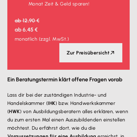
Monat Zeit & Geld sparen!
ab
12,90 €
ab
6,45 €
monatlich
(zzgl. MwSt.)
Zur Preisübersicht
Ein Beratungstermin klärt offene Fragen vorab
Lass dir bei der zuständigen Industrie- und
Handelskammer (
IHK
) bzw. Handwerkskammer
(
HWK
) von Ausbildungsberatern alles erklären, wenn
du zum ersten Mal einen Auszubildenden einstellen
möchtest. Du erfährst dort, wie du die
Voraussetzungen für eine Ausbildung
erreichst, in