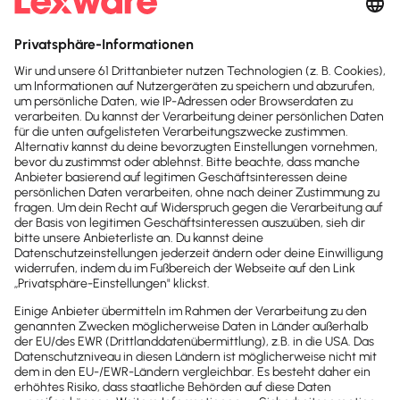
Besondere Pflichten des
Ausbildungsbetriebs
Während der Ausbildung gibt es einige
grundlegende Vorgaben, an die du dich halten
musst:
Stelle die für die Ausbildung und Prüfung
nötigen Arbeitsmittel wie z. B. Werkzeuge und
Werkstoffe
kostenlos
zur Verfügung.
Melde den Auszubildenden, den du einstellst,
in der
Berufsschule
sowie zu den
Prüfungen
an, und sorge dafür, dass deine Azubis den
Unterricht auch besuchen.
Sieh dir regelmäßig die
Ausbildungsnachweise
wie die Berichtshefte