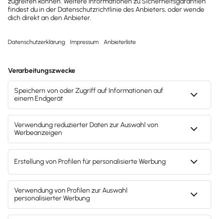
deiner Azubis durch.
Existiert in deinem Unternehmen ein
Betriebsrat
, musst du für eine Jugend- und
Auszubildendenvertretung sorgen, wenn du
mindestens fünf Auszubildende unter 26
Jahren
beschäftigst.
Benenne einen
geeigneten Ausbilder
und
halte Formalien ein, wie z. B. die Aushändigung
der Ausbildungsordnung.
Du musst deinen Auszubildenden eine
angemessene oder auch
tarifliche Vergütung
bezahlen
und sie zur Sozialversicherung
anmelden.
Du darfst nur
ausbildungsbezogene
Aufgaben übertragen
und musst für die
Sicherheit am Arbeitsplatz sorgen.