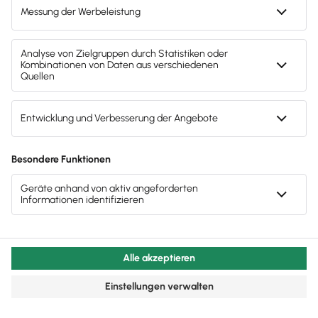
Welche Rechte und Pflichten haben Azubis?
Die Auszubildenden müssen nur Aufgaben
wahrnehmen, die zur Ausbildung beitragen
und sie
körperlich nicht überfordern
.
Werden ihnen unerlaubte Aufgaben
übertragen, dürfen sie diese verweigern.
Für Azubis sind
keine Überstunden
vorgesehen. Diese können zwar anfallen, aber
nur im absoluten Notfall.
Zudem musst du die Ausbildungsvergütung für
den Besuch der Berufsschule sowie für die
notwendigen Wegezeiten
weiterzahlen, da
diese der
Arbeitszeit
angerechnet werden.
Eine Fahrtkostenerstattung in der Ausbildung