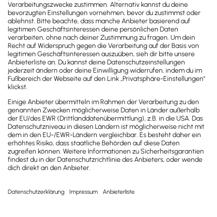
Newsletter
Brandheiße
News direkt in
dein Postfach
Möchtest du zukünftig
wichtige News zu
Gesetzesänderungen,
hilfreiche Praxis-Tipps und
kostenlose Tools für
Unternehmen erhalten?
Dann abonniere unseren
Newsletter.
Jetzt anmelden