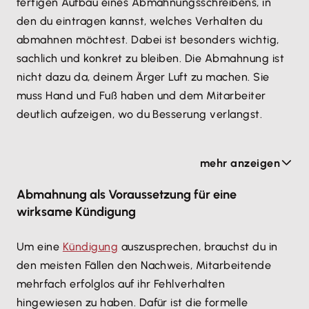
fertigen Aufbau eines Abmahnungsschreibens, in
den du eintragen kannst, welches Verhalten du
abmahnen möchtest. Dabei ist besonders wichtig,
sachlich und konkret zu bleiben. Die Abmahnung ist
nicht dazu da, deinem Ärger Luft zu machen. Sie
muss Hand und Fuß haben und dem Mitarbeiter
deutlich aufzeigen, wo du Besserung verlangst.
Um eine Abmahnung zu verfassen, brauchst du
mehr anzeigen
einen konkreten Grund
. Ein diffuser Ärger über den
Mitarbeiter reicht nicht. Willst du sichergehen, dass
Abmahnung als Voraussetzung für eine
das Fehlverhalten Grund genug für eine Abmahnung
wirksame Kündigung
ist, findest du hier eine Liste möglicher
Abmahnungsgründe:
Um eine
Kündigung
auszusprechen, brauchst du in
den meisten Fällen den Nachweis, Mitarbeitende
Arbeitsverweigerung,
mehrfach erfolglos auf ihr Fehlverhalten
Beleidigungen,
hingewiesen zu haben. Dafür ist die formelle