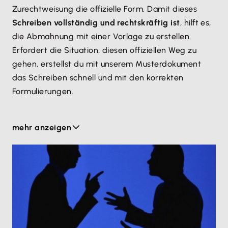
Alkoholkonsum trotz Verbot,
Zurechtweisung die offizielle Form. Damit dieses
Schreiben vollständig und rechtskräftig ist
, hilft es,
geschäftsschädigendes Verhalten,
die Abmahnung mit einer Vorlage zu erstellen.
Störung des harmonischen Betriebsklimas
Erfordert die Situation, diesen offiziellen Weg zu
oder
gehen, erstellst du mit unserem Musterdokument
Vernachlässigung der Nachweispflicht im
das Schreiben schnell und mit den korrekten
Krankheitsfall.
Formulierungen.
Bevor das Beschäftigungsverhältnis gekündigt
mehr anzeigen
werden darf, muss der Arbeitgeber den
Arbeitnehmer auf ein mögliches Fehlverhalten
hinweisen und ihm die Gelegenheit geben, dieses zu
ändern. Die Abmahnung wird deshalb meistens
in
die Personalakte aufgenommen
. Weise den
Mitarbeiter darauf hin und
lass dir den Erhalt des
Schreibens bestätigen
.