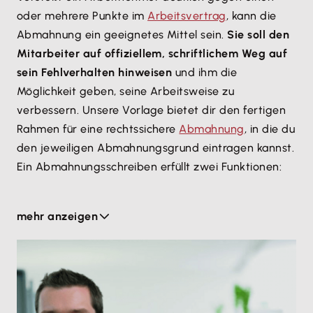
oder mehrere Punkte im
Arbeitsvertrag
, kann die
Abmahnung ein geeignetes Mittel sein.
Sie soll den
Mitarbeiter auf offiziellem, schriftlichem Weg auf
sein Fehlverhalten hinweisen
und ihm die
Möglichkeit geben, seine Arbeitsweise zu
verbessern. Unsere Vorlage bietet dir den fertigen
Rahmen für eine rechtssichere
Abmahnung
, in die du
den jeweiligen Abmahnungsgrund eintragen kannst.
Ein Abmahnungsschreiben erfüllt zwei Funktionen:
Sie dient als
rechtliche Grundlage
, wenn du
mehr anzeigen
den Mitarbeiter später aufgrund seines
Fehlverhaltens entlassen musst.
Die Abmahnung hat in dieser offiziellen Form
häufig bereits eine
ausreichend
abschreckende Wirkung
. Damit du keine Zeit