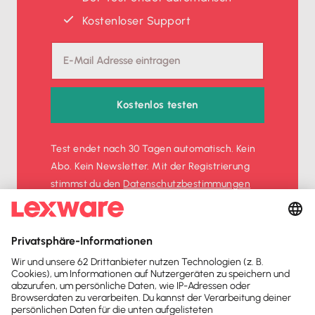
Kostenloser Support
Kostenlos testen
Test endet nach 30 Tagen automatisch. Kein
Abo. Kein Newsletter. Mit der Registrierung
stimmst du den
Datenschutz­bestimmungen
und den
AGB
zu.
Sofort
50%
sparen