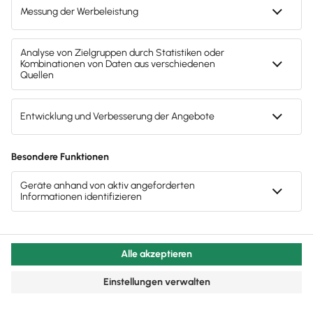
Rechtsform
des Unternehmens
Tätigkeitsbereich
Inhalt der E-Mail
anzuwendende Vorschriften
Das deutsche Steuerrecht
Das deutsche Steuerrecht beinhaltet wichtige
Vorschriften über die
revisionssichere E-Mail-
Archivierung
. Im Vergleich zum HGB sind die
Vorgaben deutlich umfangreicher und betreffen
mehr Unternehmen (z. B. auch Freiberufler).
Tipp