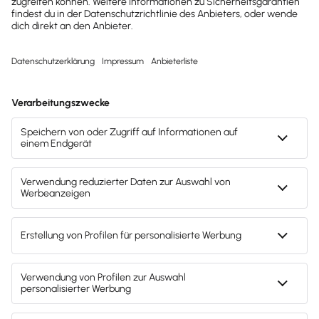
und
Geschäftsbriefe
, die per E-Mail versendet
oder empfangen werden, 6 Jahre lang
archiviert werden müssen. Bei Rechnungen
und Buchungsbelegen beträgt die
Aufbewahrungsfrist 8 Jahre.
Gesetzliche Pflicht und steuerrechtliche
Vorschriften zur revisionssicheren Archivierung
von E-Mails
Eine gesetzliche Pflicht, E-Mails zu archivieren, kann
sich aus verschiedenen Vorschriften ergeben. Diese
gelten
nicht alternativ, sondern kumulativ
. Je nach
Fall können daher mehrere Vorschriften
entscheidend sein. Die Fälle unterscheiden sich nach
den folgenden Gesichtspunkten: