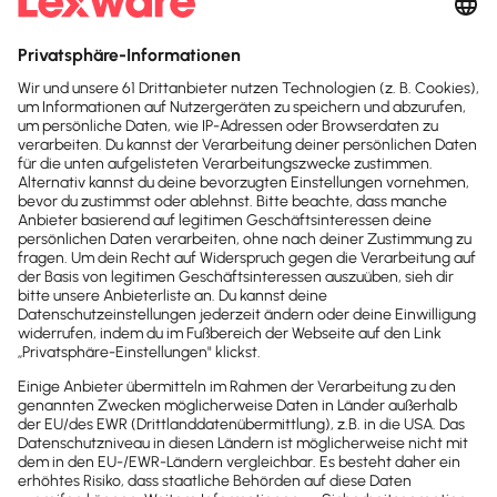
E-Mails sind aus der geschäftlichen
Kommunikation und im unternehmerischen
Alltag nicht mehr wegzudenken.
Was so einfach und praktikabel ist, kann
jedoch für dich böse Überraschungen
bereithalten.
Auch für E-Mails
gilt laut GoBD eine
Archivierungspflicht
.
Je nach Inhalt der E-Mail können vertragliche
oder gesetzliche Vorschriften die Art und
Dauer der Aufbewahrung bestimmen.
Info
Aufbewahrungspflicht bei E-Mails
In § 147 AO ist festgehalten, dass Handels-