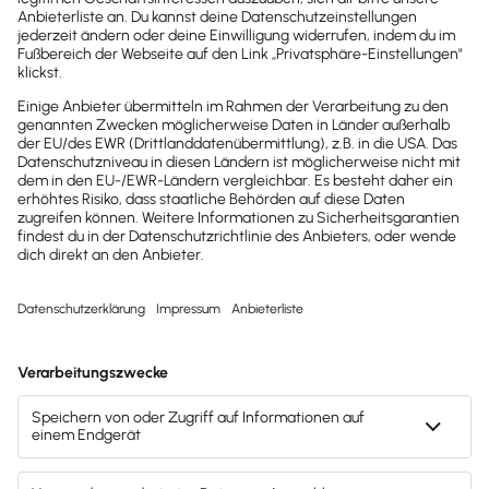
News direkt in
dein Postfach
Möchtest du zukünftig
wichtige News zu
Gesetzesänderungen,
hilfreiche Praxis-Tipps und
kostenlose Tools für
Unternehmen erhalten?
Dann abonniere unseren
Newsletter.
Jetzt anmelden