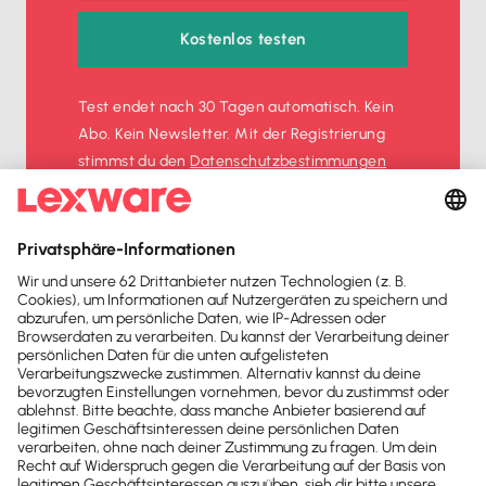
Kostenlos testen
Test endet nach 30 Tagen automatisch. Kein
Abo. Kein Newsletter. Mit der Registrierung
stimmst du den
Datenschutz­bestimmungen
und den
AGB
zu.
Sofort
50%
sparen
Newsletter
Brandheiße