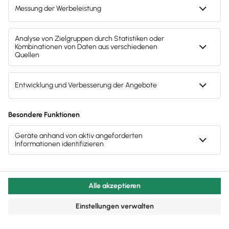
wichtige News zu
Gesetzesänderungen,
hilfreiche Praxis-Tipps und
kostenlose Tools für
Unternehmen erhalten?
Dann abonniere unseren
Newsletter.
Jetzt anmelden
Mach's dir leicht und gib deinem Business den
entscheidenden Push – mit unserer Software für