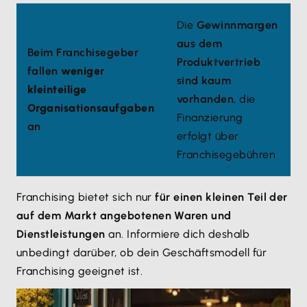
Die
Gewinnmargen
aus dem
Beim Franchisegeber
Produktvertrieb
fallen
weniger
sind kaum
kleinteilige
vorhanden
, die
Organisationsaufgaben
Finanzierung
an
erfolgt über
Franchisegebühren
Franchising bietet sich nur
für einen kleinen Teil der
auf dem Markt angebotenen Waren und
Dienstleistungen
an. Informiere dich deshalb
unbedingt darüber, ob dein Geschäftsmodell für
Franchising geeignet ist.