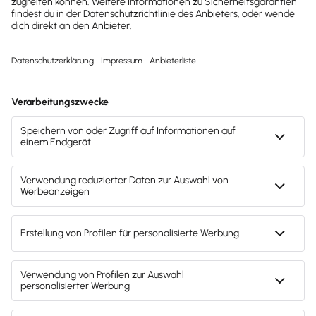
Test endet nach 30 Tagen automatisch. Kein
Abo. Kein Newsletter. Mit der Registrierung
stimmst du den
Datenschutz­bestimmungen
und den
AGB
zu.
Sofort
50%
sparen
Newsletter
Brandheiße
News direkt in
dein Postfach
Möchtest du zukünftig