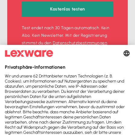
Kostenlos testen
Test endet nach 30 Tagen automatisch. Kein
Abo. Kein Newsletter. Mit der Registrierung
stimmst du den
Datenschutz­bestimmungen
und den
AGB
zu.
Sofort
50%
sparen
Newsletter
Brandheiße