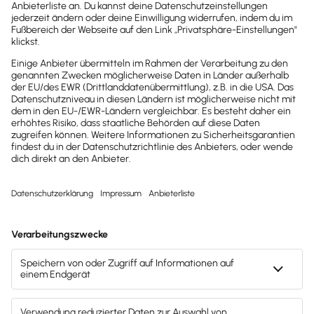
News direkt in
dein Postfach
Möchtest du zukünftig
wichtige News zu
Gesetzesänderungen,
hilfreiche Praxis-Tipps und
kostenlose Tools für
Unternehmen erhalten?
Dann abonniere unseren
Newsletter.
Jetzt anmelden