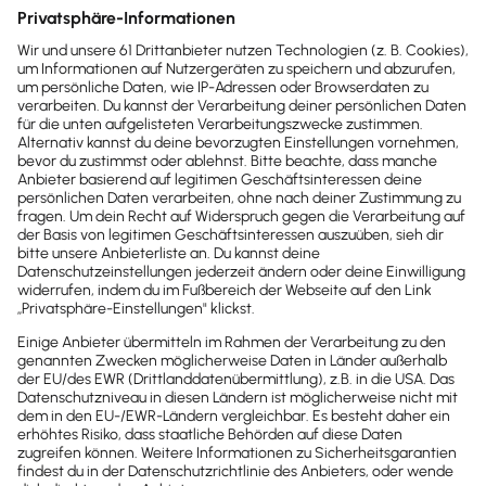
Sofort
50%
sparen
Newsletter
Brandheiße
News direkt in
dein Postfach
Möchtest du zukünftig
wichtige News zu
Gesetzesänderungen,
hilfreiche Praxis-Tipps und
kostenlose Tools für
Unternehmen erhalten?