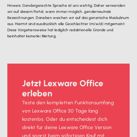
Hinweis: Gendergerechte Sprache ist uns wichtig. Daher verwenden
wir auf diesem Portal, wann immer möglich, genderneutrale
Bezeichnungen. Daneben weichen wir auf das generische Maskulinum
aus. Hiermit sind ausdrücklich alle Geschlechter (m/w/d) mitgemeint.
Diese Vorgehensweise hat lediglich redaktionelle Gründe und
beinhaltet keinerlei Wertung.
Jetzt Lexware Office
erleben
Teste den kompletten Funktionsumfang
von Lexware Office 30 Tage lang
kostenlos. Oder du entscheidest dich
direkt für deine Lexware Office Version
und sparst beim sofortigen Kauf mit