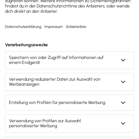
Haben Kunden oder Mitarbeiter BIM
aktiv eingefordert?
Wir haben früh erkannt, dass
BIM die Zukunft des
Bauens
ist, und waren Vorreiter bei der Anwendung
der Methode. Wir haben ein zentrales BIM-Team
aufgebaut und die Mitarbeitenden geschult.
Anfangs waren es vor allem engagierte
Planungsbüros und Bauunternehmen, die BIM in
Deutschland vorangetrieben haben.
Auf Seiten der Bauherrschaft kommt der Wandel
erst nach und nach an. BIM wurde zunächst als
Planungsmethode verstanden und nicht als
Technologie für eine zukunftsträchtige
Digitalisierung der Baubranche. Vielen Bauherren ist
noch nicht bewusst, wie sehr sie von BIM profitieren.