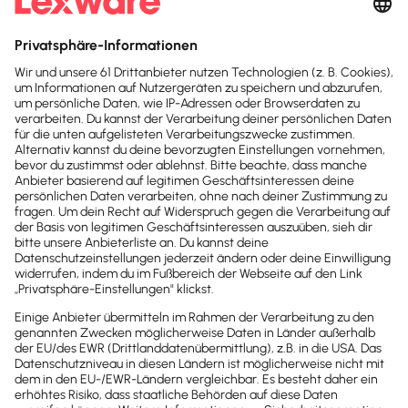
Wird etwa im Laufe der Planung eine Wand
verschoben, muss der Tragwerksplaner unter
Umständen die Statik neu berechnen und die
Fachplanerin für Gebäudetechnik die
Versorgungsleitungen anders planen. Mit BIM und
der damit verbundenen Digitalisierung der
Baubranche hat das gesamte Team Zugriff auf den
aktuellen Stand und kann sich viel enger und
schneller abstimmen als mit herkömmlichen 2D-
Plänen.
An dem Modell lässt sich auch automatisch
erkennen, ob sich verschiedene Gewerke in die
Quere kommen. Der Fachbegriff dafür lautet
Kollisionsprüfungen.
All das macht das Bauen
besser, termin- und kostensicherer.