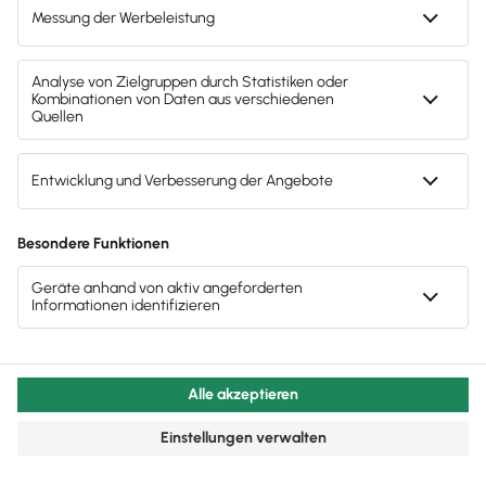
Der Mehrwert zeigt sich auch in der langen
Betriebsphase. Auf Wunsch können wir den
gesamten Ausbau im Modell hinterlegen, bis hin zur
einzelnen Steckdose.
So entsteht ein digitaler
Zwilling des fertigen Bauwerks.
Bauherren können ihn nutzen, um das
gesamte
Facility Management in der Betriebsphase zu
planen
, etwa die Energieversorgung, Wartung und
Reinigung, aber auch spätere Umbauten. Leider wird
diese Möglichkeit auf Auftraggeberseite noch wenig
genutzt. Wir freuen uns über jeden Kunden und jede
Kundin, der/die die BIM-Methode schätzt und bis hin
zur Betriebsphase einfordert.
Wie lange dauerte die Umsetzung von
BIM – von der ersten Anwendung bis