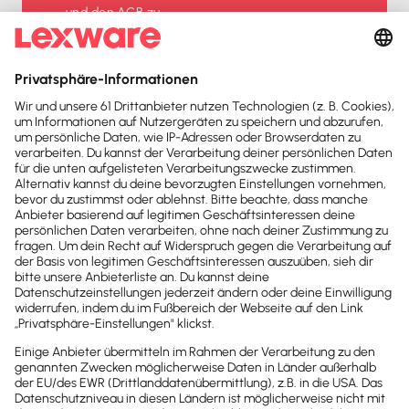
und den
AGB
zu.
Sofort
50%
sparen
Newsletter
Brandheiße
News direkt in
dein Postfach
Möchtest du zukünftig
wichtige News zu
Gesetzesänderungen,