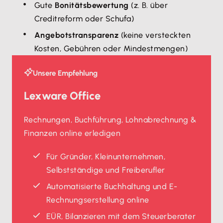
Gute
Bonitätsbewertung
(z. B. über
Creditreform oder Schufa)
Angebotstransparenz
(keine versteckten
Kosten, Gebühren oder Mindestmengen)
Unsere Empfehlung
Lexware Office
Rechnungen, Buchführung, Lohnabrechnung &
Finanzen online erledigen
Für Gründer, Kleinunternehmen,
Selbstständige und Freiberufler
Automatisierte Buchhaltung und E-
Rechnungserstellung online
EÜR, Bilanzieren mit dem Steuerberater