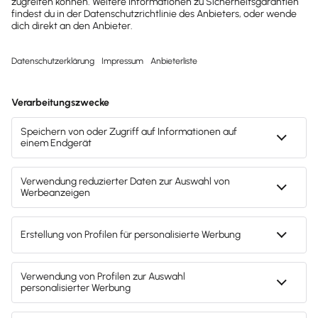
Network Marketing vs. Schneeballsystem: Wo liegt
der Unterschied?
Checkliste: Diese Eigenschaften weisen seriöse Multi-
Level-Marketing-Firmen auf
So gelingt erfolgreiches Networking
Drucken / PDF speichern
Hinweis: Gendergerechte Sprache ist uns wichtig. Daher verwenden
wir auf diesem Portal, wann immer möglich, genderneutrale
Bezeichnungen. Daneben weichen wir auf das generische Maskulinum
aus. Hiermit sind ausdrücklich alle Geschlechter (m/w/d) mitgemeint.
Diese Vorgehensweise hat lediglich redaktionelle Gründe und
beinhaltet keinerlei Wertung.