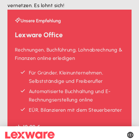
vernetzen. Es lohnt sich!
Unsere Empfehlung
Lexware Office
Rechnungen, Buchführung, Lohnabrechnung &
Finanzen online erledigen
Für Gründer, Kleinunternehmen,
Selbstständige und Freiberufler
Automatisierte Buchhaltung und E-
Rechnungserstellung online
EÜR, Bilanzieren mit dem Steuerberater
ab
12,90 €
ab
6,45 €