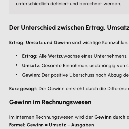
unterschiedlich definiert und berechnet werden.
Der Unterschied zwischen Ertrag, Umsat
Ertrag, Umsatz und Gewinn
sind wichtige Kennzahlen, 
Ertrag:
Alle Wertzuwächse eines Unternehmens, 
Umsatz:
Gesamte Einnahmen, unabhängig von st
Gewinn:
Der positive Überschuss nach Abzug d
Kurz gesagt:
Der Gewinn entsteht durch die Differenz
Gewinn im Rechnungswesen
Im internen Rechnungswesen wird der
Gewinn durch d
Formel: Gewinn = Umsatz − Ausgaben