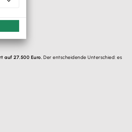
Kapital.
t auf 27.500 Euro.
Der entscheidende Unterschied: es