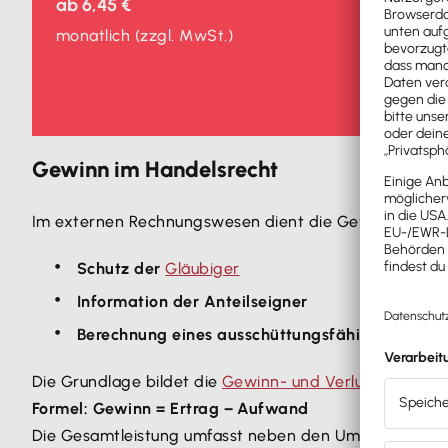
ab
6,45 €
monatlich
(zzgl. MwSt.)
Gewinn im Handelsrecht
Im externen Rechnungswesen dient die Gewinnermitt
Schutz der
Gläubiger
Information der Anteilseigner
Berechnung eines ausschüttungsfähigen Jahres
Die Grundlage bildet die
Gewinn- und Verlustrechnung
Formel: Gewinn = Ertrag − Aufwand
Die Gesamtleistung umfasst neben den Umsätzen ggf.