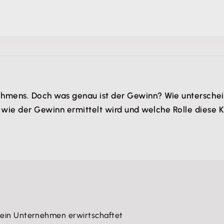
ehmens. Doch was genau ist der Gewinn? Wie unterscheid
wie der Gewinn ermittelt wird und welche Rolle diese K
 ein Unternehmen erwirtschaftet