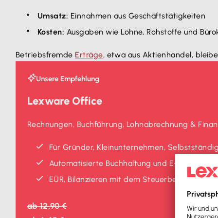
Umsatz:
Einnahmen aus Geschäftstätigkeiten
Kosten:
Ausgaben wie Löhne, Rohstoffe und Büro
Betriebsfremde
Erträge
, etwa aus Aktienhandel, bleibe
Unsere Empfehlung
Lexware Office
Rechnungen, Buchführung, Lohnabrechnung & Finanz
Für Gründer, Kleinunternehmen, Selbstständig
Automatisierte Buchhaltung und E-Rechnungse
EÜR, Bilanzieren mit dem Steuerberater
ab
12,90 €