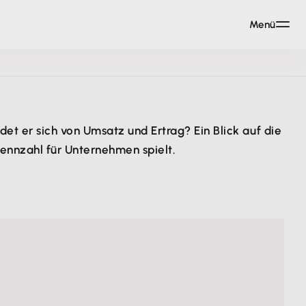
Menü
et er sich von Umsatz und Ertrag? Ein Blick auf die
ennzahl für Unternehmen spielt.