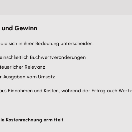
z und Gewinn
die sich in ihrer Bedeutung unterscheiden:
einschließlich Buchwertveränderungen
euerlicher Relevanz
er Ausgaben vom Umsatz
 aus Einnahmen und Kosten, während der Ertrag auch Wert
ie Kostenrechnung ermittelt
: