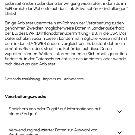
dein Postfach
Möchtest du zukünftig
wichtige News zu
Gesetzesänderungen,
hilfreiche Praxis-Tipps und
kostenlose Tools für
Unternehmen erhalten?
Dann abonniere unseren
Newsletter.
Jetzt anmelden