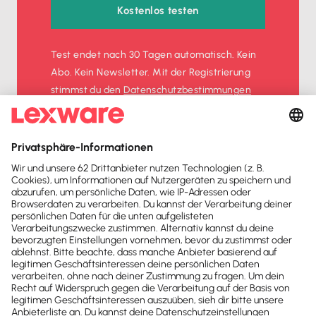
Kostenlos testen
Test endet nach 30 Tagen automatisch. Kein
Abo. Kein Newsletter. Mit der Registrierung
stimmst du den
Datenschutz­bestimmungen
und den
AGB
zu.
Sofort
50%
sparen
Newsletter
Brandheiße
News direkt in