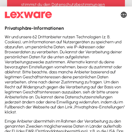
stimmst du den
Datenschutz­bestimmungen
und den
AGB
zu.
Sofort
50%
sparen
Newsletter
Brandheiße
News direkt in
dein Postfach
Möchtest du zukünftig
wichtige News zu