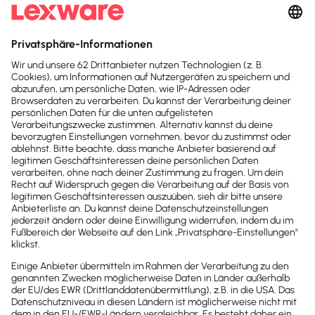
und den
AGB
zu.
Sofort
50%
sparen
Newsletter
Brandheiße
News direkt in
dein Postfach
Möchtest du zukünftig
wichtige News zu
Gesetzesänderungen,
hilfreiche Praxis-Tipps und