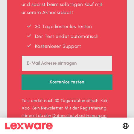
und sparst beim sofortigen Kauf mit
unserem Aktionsrabatt.
30 Tage kostenlos testen
Der Test endet automatisch
Kostenloser Support
Kostenlos testen
Test endet nach 30 Tagen automatisch. Kein
Abo. Kein Newsletter. Mit der Registrierung
stimmst du den
Datenschutz­bestimmungen
und den
AGB
zu.