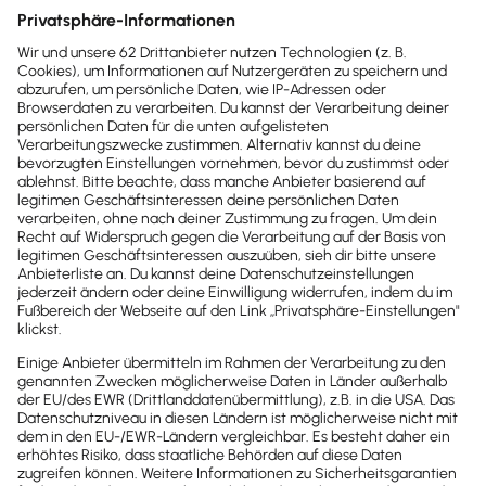
Sofort
50%
sparen
Newsletter
Brandheiße
News direkt in
dein Postfach
Möchtest du zukünftig
wichtige News zu
Gesetzesänderungen,
hilfreiche Praxis-Tipps und
kostenlose Tools für