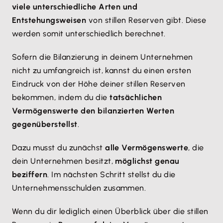
viele unterschiedliche Arten und
Rückstellung zu hoch angegeben, führt das dazu,
Entstehungsweisen
von stillen Reserven gibt. Diese
dass sich eine stille Reserve bildet. Denn das
werden somit unterschiedlich berechnet.
Unternehmen bildet mehr Rücklagen, als es für den
Schuldendienst tatsächlich braucht.
Sofern die Bilanzierung in deinem Unternehmen
nicht zu umfangreich ist, kannst du einen ersten
Eindruck von der Höhe deiner stillen Reserven
bekommen, indem du die
tatsächlichen
Vermögenswerte den bilanzierten Werten
gegenüberstellst
.
Dazu musst du zunächst
alle Vermögenswerte
, die
dein Unternehmen besitzt,
möglichst genau
beziffern
. Im nächsten Schritt stellst du die
Unternehmensschulden zusammen.
Wenn du dir lediglich einen Überblick über die stillen