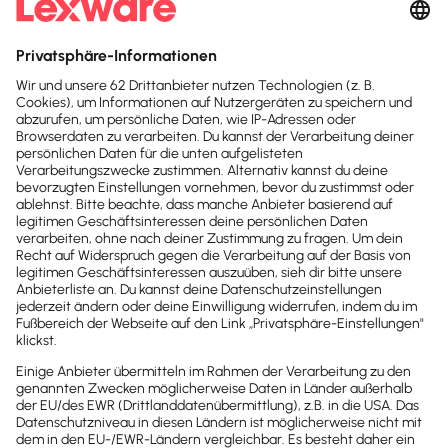
und den
AGB
zu.
Sofort
50%
sparen
Newsletter
Brandheiße
News direkt in
dein Postfach
Möchtest du zukünftig
wichtige News zu
Gesetzesänderungen,
hilfreiche Praxis-Tipps und