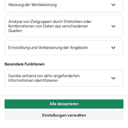
Wertverlust von Investitionsgütern realistisch über
längere Zeit darzustellen.
Lesezeit 21 Minuten
Tipp
Steuertipp: Rückstellung für
Gewerbesteuer
Du solltest unbedingt auch für die
Gewerbesteuer für Jahre von 2008 an auf die
Bildung einer Rückstellung pochen. Zwar ist
die Gewerbesteuer von 2008 an
nicht mehr
als Betriebsausgabe
abziehbar
. Trotzdem ist
die Bildung einer Rückstellung obligatorisch.
Der Steuerbilanzgewinn mindert sich um
diese Rückstellung und du schaffst es dadurch