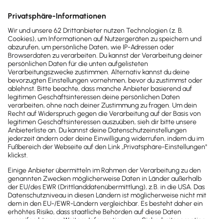
Buchhaltung & Finanzen
Investitions­abzugsbetrag nutzen und Steuern
sparen
Steuertipp Nr. 1: Investitions­abzugsbetrag kann
ohne Ausgaben Gewinn drücken. Erfahre hier mehr.
Lesezeit 10 Minuten
Sonderabschreibung
: Beträgt der Gewinn des
Vorjahrs nicht mehr als 200.000 Euro, darf bei
Kauf von beweglichem Anlagevermögen