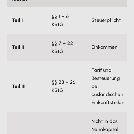
§§ 1 – 6
Teil I
Steuerpflicht
KStG
§§ 7 – 22
Teil II
Einkommen
KStG
Tarif und
Besteuerung
§§ 23 – 26
Teil III
bei
KStG
ausländischen
Einkunftsteilen
Nicht in das
Nennkapital