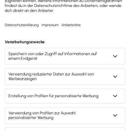
Gewerbesteuer, Zinsen auf Steuern) befinden.
Die als Einnahmen erfassten Erstattungen
sind außerbilanzmäßig bei der
Einkommensermittlung wieder abzuziehen.
Sonderfall bei der Körperschaftsteuer: Verdeckte
Gewinnausschüttung
Bei der Einkommensermittlung schaut der
Sachbearbeiter oder der Prüfer im Finanzamt
akribisch darauf, dass die Vereinbarungen und die
Zahlungen zwischen dem Gesellschafter und der
körperschaftsteuerlichen Gesellschaft
fremdüblich
sind
. Wenn nicht, kann eine verdeckte
Gewinnausschüttung vorliegen. Eine solche erhöht
das zu versteuernde Einkommen der Gesellschaft