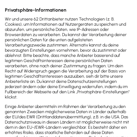
Körperschaftsteuer
Gewerbesteuer
ausländische Personensteuern
Nachzahlungszinsen auf nicht abziehbare
Steuern
Info
Einkommensanpassungen nach oben und
unten möglich
Nicht abziehbare Aufwendungen können auch
zu einer
Minderung des Einkommens
führen.
Das ist immer dann der Fall, wenn sich im
Steuerbilanzgewinn Erstattungen zu nicht
abziehbaren Steuern (z.B.
Solidaritätszuschlag, Körperschaftsteuer,