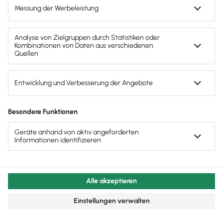
und führt zu einer Erhöhung der Körperschaftsteuer-
und Gewerbesteuerbelastung sowie zu einem
höheren Solidaritätszuschlag.
Eine verdeckte Gewinnausschüttung liegt vor, wenn
es aufgrund des Gesellschaftsverhältnisses bei der
körperschaftsteuerpflichtigen Gesellschaft
zu einer
Vermögensminderung
oder zu einer
verhinderten
Vermögensmehrung kommt
.