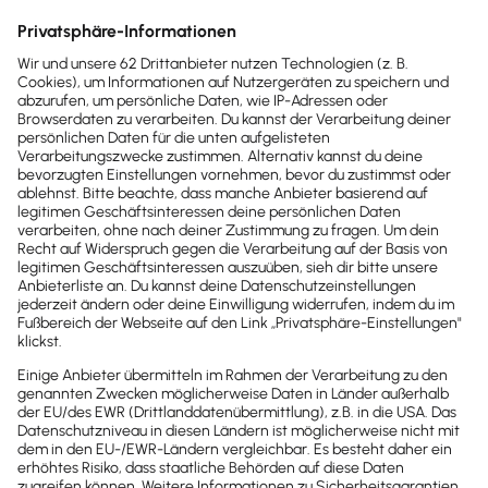
Sofort
50%
sparen
Newsletter
Brandheiße
News direkt in
dein Postfach
Möchtest du zukünftig
wichtige News zu
Gesetzesänderungen,
hilfreiche Praxis-Tipps und
kostenlose Tools für