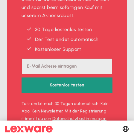
und sparst beim sofortigen Kauf mit
unserem Aktionsrabatt.
30 Tage kostenlos testen
Der Test endet automatisch
Kostenloser Support
Kostenlos testen
Test endet nach 30 Tagen automatisch. Kein
Abo. Kein Newsletter. Mit der Registrierung
stimmst du den
Datenschutz­bestimmungen
und den
AGB
zu.