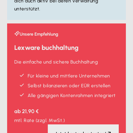
dich auch aktiv bei deren Verwaltung
unterstützt.
Unsere Empfehlung
Lexware buchhaltung
Die einfache und sichere Buchhaltung
Für kleine und mittlere Unternehmen
Selbst bilanzieren oder EÜR erstellen
Alle gängigen Kontenrahmen integriert
ab
21,90 €
mtl. Rate
(zzgl. MwSt.)