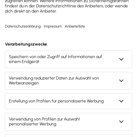
achten solltest
Drucken / PDF speichern
Hinweis: Gendergerechte Sprache ist uns wichtig. Daher verwenden
wir auf diesem Portal, wann immer möglich, genderneutrale
Bezeichnungen. Daneben weichen wir auf das generische Maskulinum
aus. Hiermit sind ausdrücklich alle Geschlechter (m/w/d) mitgemeint.
Diese Vorgehensweise hat lediglich redaktionelle Gründe und
beinhaltet keinerlei Wertung.
Fachartikel & News
Noch mehr zum Thema
Kostenstelle
Alle Artikel zum Thema anzeigen