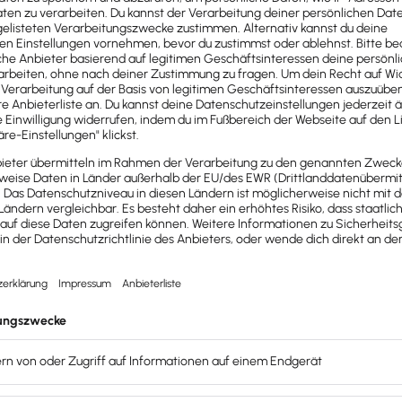
den
sozialen Hintergrund
. Sie erklären, wie Menschen tick
len Lage
der Menschen:
folgenden drei Hauptmerkmalen: