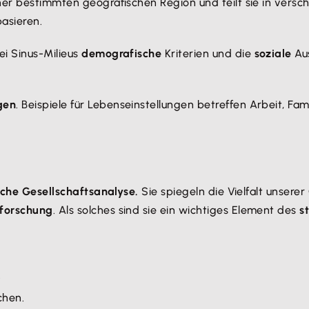
ner bestimmten geografischen Region und teilt sie in vers
asieren.
ei Sinus-Milieus
demografische
Kriterien und die
soziale
Aus
gen
. Beispiele für Lebenseinstellungen betreffen Arbeit, Fami
iche Gesellschaftsanalyse.
Sie spiegeln die Vielfalt unserer
forschung
. Als solches sind sie ein wichtiges Element des
s
.
chen.