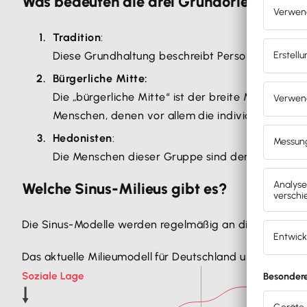
Was bedeuten die drei Grundorientierung
Tradition
:
Diese Grundhaltung beschreibt Personen, die in 
Bürgerliche Mitte:
Die „bürgerliche Mitte“ ist der breite Mainstrea
Menschen, denen vor allem die individuelle
Selbs
Hedonisten
:
Die Menschen dieser Gruppe sind den
Konsum
-H
Welche Sinus-Milieus gibt es?
Die Sinus-Modelle werden regelmäßig an die soziokultu
Das aktuelle Milieumodell für Deutschland umfasst
10 G