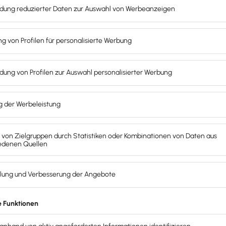
en von Sinus-Milieus im Einzelnen?
Traditionen verwurzelt sind und
traditionsbewusst
leben.
m. Diese Gruppe reicht von Personen, die besonderen Wert a
tverwirklichung
wichtig ist.
edonisten zuzuordnen und gelten Neuem gegenüber besonde
rellen und sozialstrukturellen Veränderungen einer Gesells
ruppen an Sinus-Milieus.