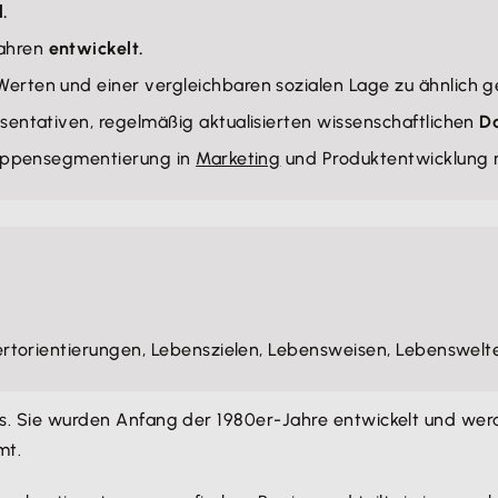
.
Jahren
entwickelt.
 Werten und einer vergleichbaren sozialen Lage zu ähnlic
äsentativen, regelmäßig aktualisierten wissenschaftlichen
D
gruppensegmentierung in
Marketing
und Produktentwicklung r
torientierungen, Lebenszielen, Lebensweisen, Lebenswel
ts. Sie wurden Anfang der 1980er-Jahre entwickelt und wer
mt.