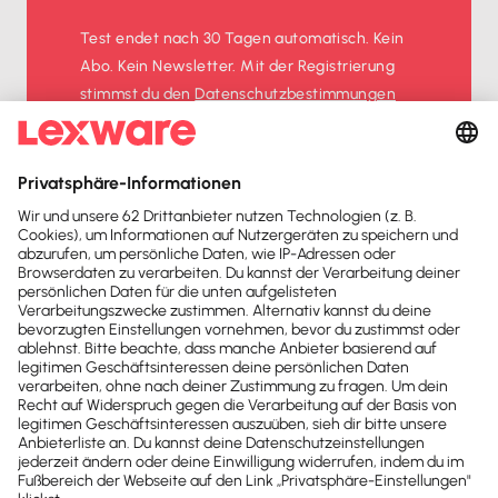
Test endet nach 30 Tagen automatisch. Kein
Abo. Kein Newsletter. Mit der Registrierung
stimmst du den
Datenschutz­bestimmungen
und den
AGB
zu.
Sofort
50%
sparen
Newsletter
Brandheiße
News direkt in
dein Postfach