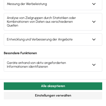
Test endet nach 30 Tagen automatisch. Kein
Abo. Kein Newsletter. Mit der Registrierung
stimmst du den
Datenschutz­bestimmungen
und den
AGB
zu.
Sofort
50%
sparen
Newsletter
Brandheiße
News direkt in
dein Postfach