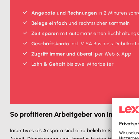
Angebote und Rechnungen
in 2 Minuten schr
Belege einfach
und rechtssicher sammeln
Zeit sparen
mit automatisierten Buchhaltung
Geschäftskonto
inkl. VISA Business Debitkart
Zugriff immer und überall
per Web & App
Lohn & Gehalt
bis zwei Mitarbeiter
So profitieren Arbeitgeber von Incentivi
Incentives als Ansporn sind eine beliebte Strategie, u
Arbeit, Dienstwagen und -handys bieten Mehrwert für