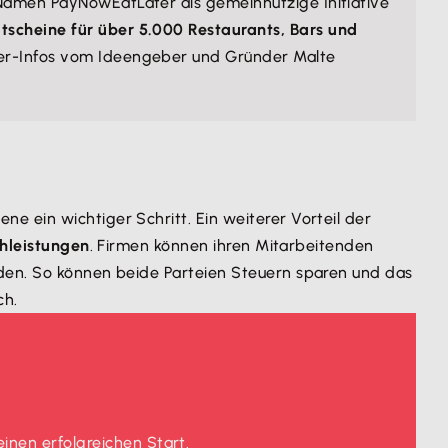
m Namen PayNowEatLater als gemeinnützige Initiative
scheine für über 5.000 Restaurants, Bars und
sider-Infos vom Ideengeber und Gründer Malte
 ein wichtiger Schritt. Ein weiterer Vorteil der
chleistungen
. Firmen können ihren Mitarbeitenden
rden. So können beide Parteien Steuern sparen und das
ch.
einen erfolgreichen Start.