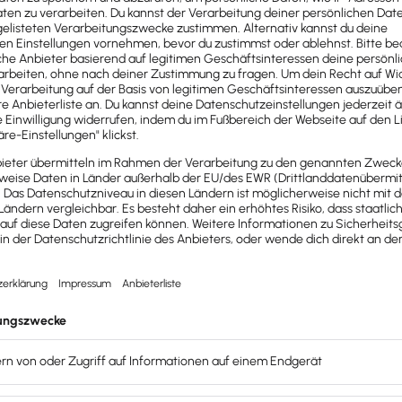
ertrauensarbeitszeit reduzieren Fehlzeiten
ich damit von Konkurrenz abheben
Fachkräften hilft