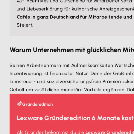
Auf Incentives und Gutscheine für Mitarbeiter setz
und Liebeserklärung für kulinarische Anreizgesche
Cafés in ganz Deutschland für Mitarbeitende und
Steiert.
Warum Unternehmen mit glücklichen Mita
Seinen Arbeitnehmern mit Aufmerksamkeiten Wertschätzu
Incentivierung ist finanzieller Natur: Denn der Großtei
lohnsteuer- und sozialversicherungsfreie Prämien zuk
Gehalt um zusätzliche monetäre Vorteile ergänzen. Dab
Gründeredition
Lexware Gründeredition 6 Monate kost
Als Gründer bekommst du die
Lexware Gründeredi