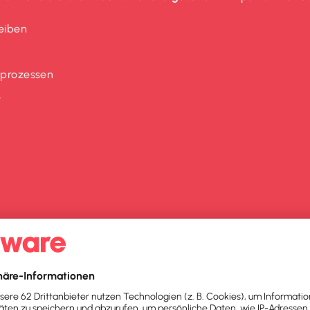
eiben
sprozessen
e
erung
m Mitarbeiter zufriedener zu machen. Finanzielle Unterstützu
 Angestellte. Aber auch
Unternehmer profitieren
auf vielfä