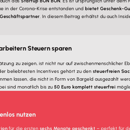
t auch das
Startup BON BON
. Es ist ursprünglich unter de
nke in der Corona-Krise entstanden und
bietet Geschenk-Gut
 Geschäftspartner
. In diesem Beitrag erhältst du auch In
rbeitern Steuern sparen
ng zu zeigen, ist nicht nur auf zwischenmenschlicher Ebene
l der beliebtesten Incentives gehört zu den
steuerfreien Sa
ommen lassen, die nicht in Form von Bargeld ausgezahlt we
ei sind monatlich bis zu
50 Euro komplett steuerfrei
mögli
enlos nutzen
tion
für die ersten
sechs Monate geschenkt
– perfekt für d