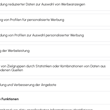
 Start-ups beachten musst und wie du Schritt für Schritt in de
gibt es?
ch gibt es auch Prämien, die nur
bis zu einer bestimmten Gre
Steuerliche Fre
steuerfrei