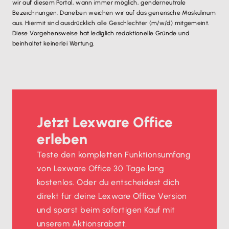
wir auf diesem Portal, wann immer möglich, genderneutrale
Bezeichnungen. Daneben weichen wir auf das generische Maskulinum
aus. Hiermit sind ausdrücklich alle Geschlechter (m/w/d) mitgemeint.
Diese Vorgehensweise hat lediglich redaktionelle Gründe und
beinhaltet keinerlei Wertung.
Jetzt Lexware Office
erleben
Teste den kompletten Funktionsumfang
von Lexware Office 30 Tage lang
kostenlos. Oder du entscheidest dich
direkt für deine Lexware Office Version
und sparst beim sofortigen Kauf mit
unserem Aktionsrabatt.