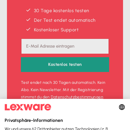
30 Tage kostenlos testen
Der Test endet automatisch
Kostenloser Support
Kostenlos testen
Test endet nach 30 Tagen automatisch. Kein
Abo. Kein Newsletter. Mit der Registrierung
stimmst du den
Datenschutz­bestimmungen
und den
AGB
zu.
Sofort
50%
sparen