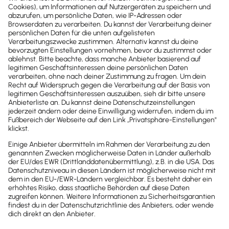
Newsletter
Brandheiße
News direkt in
dein Postfach
Möchtest du zukünftig
wichtige News zu
Gesetzesänderungen,
hilfreiche Praxis-Tipps und
kostenlose Tools für
Unternehmen erhalten?
Dann abonniere unseren