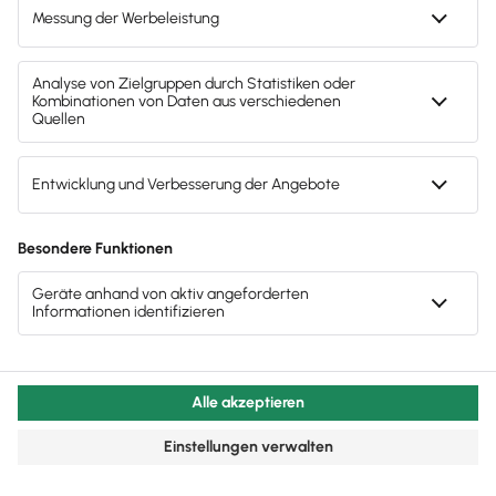
Beispiele für gute Öffentlichkeitsarbeit
Gute Öffentlichkeitsarbeit erfolgt in der Regel über
größer angelegte Kampagnen, die auf mehreren
Kanälen ausgebreitet werden. Dabei wird
beispielsweise eine Thematik aufgegriffen, die in
Verbindung mit dem Unternehmen
oder dessen
Angebot steht, aber nicht direkt darauf Bezug
nimmt.
Hier sind ein paar Beispiele aus der Vergangenheit,
in denen PR erfolgreich und kreativ umgesetzt
wurde:
Die Knochenmarkspender-Zentrale und der Life
Lolli