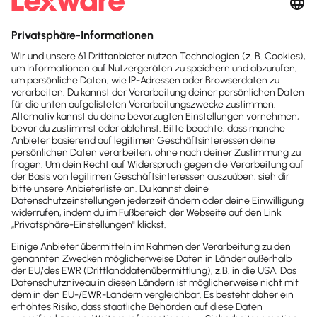
Interne und externe
Unternehmenskommunikation
Die interne Öffentlichkeitsarbeit darf nicht
vernachlässigt werden. Die Kommunikation nach
außen, muss auch in der Firma bekannt sein. Es
schadet dem Betriebsklima, wenn Mitarbeiter
Firmen-Nachrichten aus der Zeitung erfahren.
Intranet und Schwarze Bretter
können für die
innerbetriebliche Kommunikation ebenso genutzt
werden wie klassische
Meetings und interne
Newsletter
. Transparenz steigert zudem die
Mitarbeiterbindung, weil sich die Angestellten in
den Prozess eingebunden fühlen. Was sich am
besten eignet, hängt von der Unternehmensgröße
und der -struktur ab.