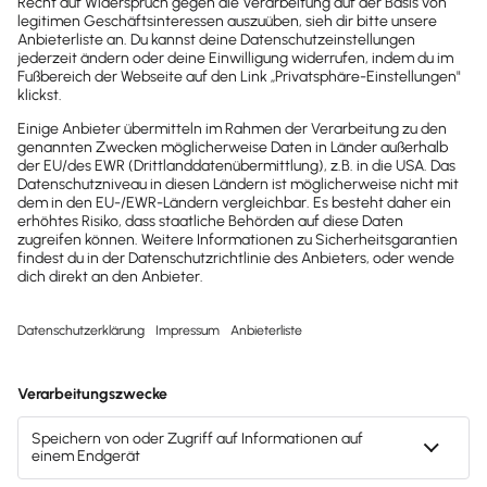
Brandheiße
News direkt in
dein Postfach
Möchtest du zukünftig
wichtige News zu
Gesetzesänderungen,
hilfreiche Praxis-Tipps und
kostenlose Tools für
Unternehmen erhalten?
Dann abonniere unseren
Newsletter.
Jetzt anmelden