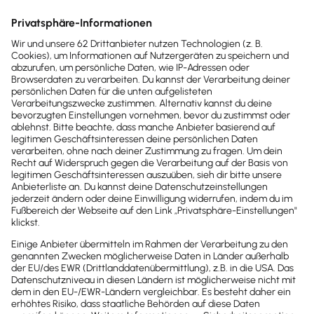
Lohnabrechnung einfach, schnell und
rechtssicher
Automatisierung von A bis Z: inkl.
automatischem Versands aller
Meldungen
Maßgeschneidert für kleine
Unternehmen
Alles im Blick und jederzeit im Zugriff.
Den Überblick behalten und jeden
Monat Zeit & Geld sparen!
ab
12,90 €
ab
6,45 €
monatlich
(zzgl. MwSt.)