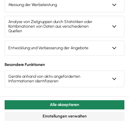
Ein Beispiel zur Verdeutlichung:
Bei einem
Mitarbeiter, der zum Beispiel seit fünf Jahren im
Betrieb beschäftigt ist und 2.500 Euro brutto im
Monat verdient, ergibt sich daraus eine Abfindung
zwischen 6.250 bis 12.500 Euro. Je nach Sachlage
kann die Summe aber erheblich nach oben oder
unten abweichen.