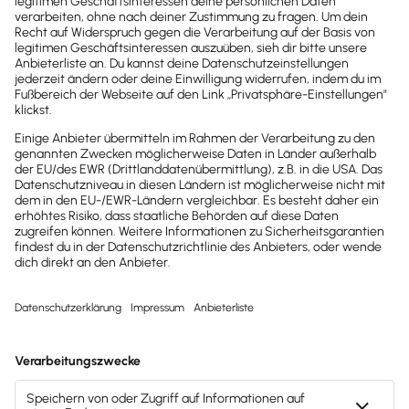
Brandheiße
News direkt in
dein Postfach
Möchtest du zukünftig
wichtige News zu
Gesetzesänderungen,
hilfreiche Praxis-Tipps und
kostenlose Tools für
Unternehmen erhalten?
Dann abonniere unseren
Newsletter.
Jetzt anmelden