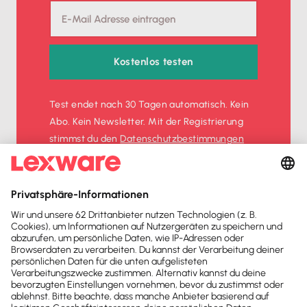
Kostenlos testen
Test endet nach 30 Tagen automatisch. Kein
Abo. Kein Newsletter. Mit der Registrierung
stimmst du den
Datenschutz­bestimmungen
und den
AGB
zu.
Sofort
50%
sparen
Newsletter