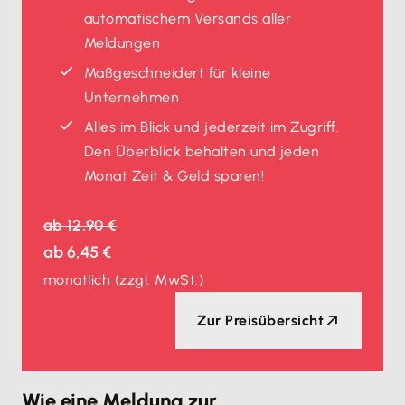
automatischem Versands aller
Meldungen
Maßgeschneidert für kleine
Unternehmen
Alles im Blick und jederzeit im Zugriff.
Den Überblick behalten und jeden
Monat Zeit & Geld sparen!
ab
12,90 €
ab
6,45 €
monatlich
(zzgl. MwSt.)
Zur Preisübersicht
Wie eine Meldung zur