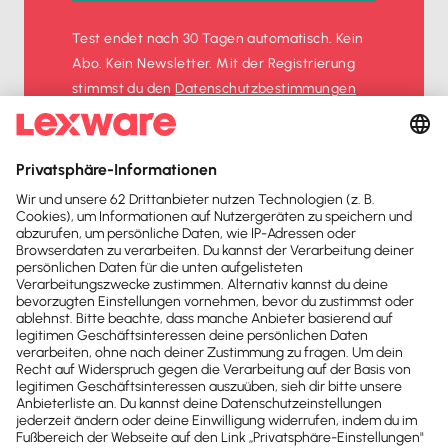
Test endet nach 30 Tagen automatisch. Kein
Abo. Kein Newsletter. Mit der Registrierung
stimmst du den
Datenschutz­bestimmungen
und den
AGB
zu.
Sofort
50%
sparen
Newsletter
Brandheiße
News direkt in
dein Postfach