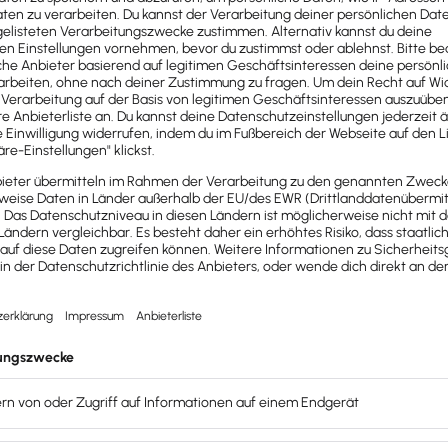
 Fall zahlen musst, ist die Sozialversicherung. Die besteht
en müssen
len:
ung und sorgt für die Regelung im Krankheitsfall.
ftigkeit durch körperliche oder geistige Beeinträchtigung a
er und greift im Fall der Arbeitslosigkeit.