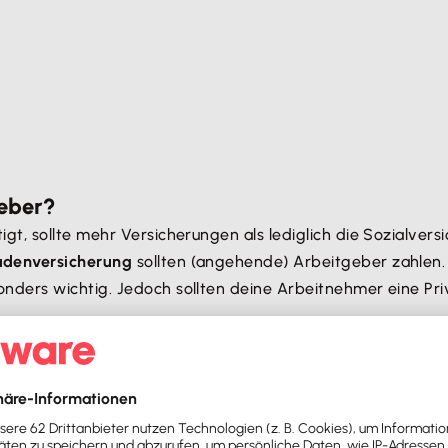
geber?
t, sollte mehr Versicherungen als lediglich die Sozialvers
adenversicherung
sollten (angehende) Arbeitgeber zahlen.
ders wichtig. Jedoch sollten deine Arbeitnehmer eine Pri
ersicherungen wie eine
Rechtsschutzversicherung
an. Grund
tenziell bedrohen: Könnte ein Arbeitsverhältnis vor Geric
benötigst du womöglich keine Rechtsschutzversicherung. 
 durch einen Unfall zu Schaden kommt, können schnell Koste