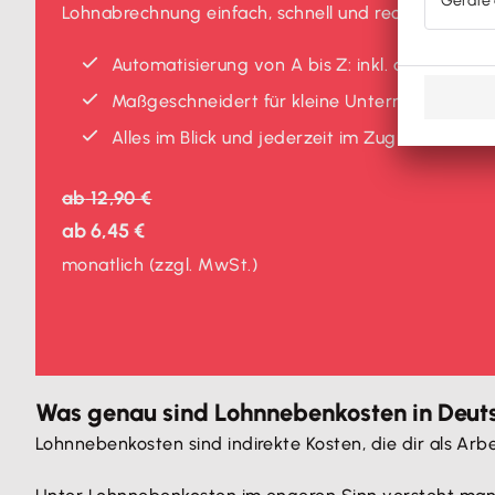
Lohnabrechnung einfach, schnell und rechtssicher
Automatisierung von A bis Z: inkl. automatis
Maßgeschneidert für kleine Unternehmen
Alles im Blick und jederzeit im Zugriff. Den 
ab
12,90 €
ab
6,45 €
monatlich
(zzgl. MwSt.)
Was genau sind Lohnnebenkosten in Deut
Lohnnebenkosten sind indirekte Kosten, die dir als Ar