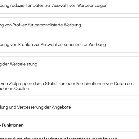
rung für Arbeitnehmer. Sie sorgt dafür, dass man im Alter ei
ige besteht hier keine Verpflichtung, allerdings können sie fr
alls oder einer Berufskrankheit bietet die gesetzliche UV. S
ersicherung werden die Beiträge je zur Hälfte von Arbeitn
ich der Umlagen U1 und U2 einzuziehen und an die verschiede
sen richten sich nach dem Versicherungsstatus deiner Arbei
itsentgeltgrenze liegt, Besonderheiten bei der RV und KV g
ich an die für dich zuständige Berufsgenossenschaft zu zahle