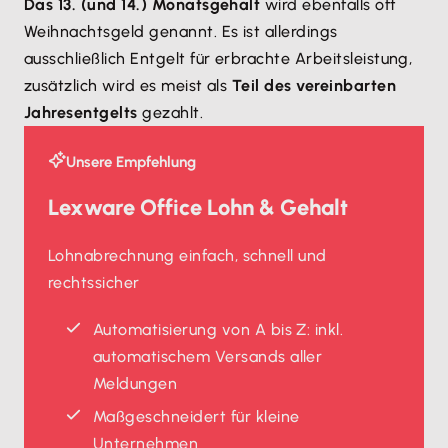
Das 13. (und 14.) Monatsgehalt
wird ebenfalls oft
Weihnachtsgeld genannt. Es ist allerdings
ausschließlich Entgelt für erbrachte Arbeitsleistung,
zusätzlich wird es meist als
Teil des vereinbarten
Jahresentgelts
gezahlt.
Unsere Empfehlung
Lexware Office Lohn & Gehalt
Lohnabrechnung einfach, schnell und
rechtssicher
Automatisierung von A bis Z: inkl.
automatischem Versands aller
Meldungen
Maßgeschneidert für kleine
Unternehmen