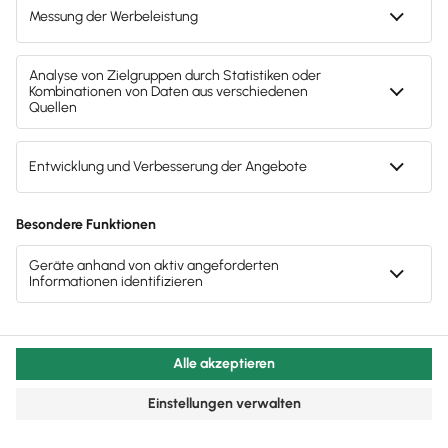
In Tarifverträgen darf bei einer Sonderzahlung mit
Mischcharakter (also als Vergütung für geleistete
Arbeit und Betriebstreue) der Anspruch davon
abhängig gemacht werden, ob das
Arbeitsverhältnis an einem
Stichtag im Folgejahr
noch besteht (BAG, Urteil vom 27.6.2018).
Info
Müssen Arbeitnehmer ausbezahltes
Weihnachtsgeld zurückzahlen?
Für Rückzahlungsklauseln im Falle des
Ausscheidens nach einer erfolgten Zahlung
gelten strenge Regeln
. Das
Bundesarbeitsgericht (BAG) hat zum Beispiel
entschieden, dass Arbeitnehmer