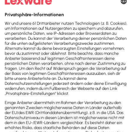
trotz Abwesenheit betriebstreu.
Bei reinem Entgeltcharakter
, z. B. einem 13.
Monatsgehalt, ist die
Kürzung erlaubt
.
Auch bei einem
Mischcharakter ist die
Kürzung zulässig
. Bei einer Zusage im
Arbeitsvertrag aber nur, wenn die Kürzung
ausdrücklich vorgesehen ist.
Für Fehlzeiten wegen
Mutterschutz
(Beschäftigungsverbot) darf das Weihnachtsgeld
jedoch nicht gekürzt werden. Das wäre laut
Europäischem Gerichtshof (EuGH) diskriminierend.
Info
Teilanspruch für ausscheidende