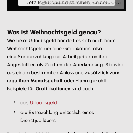
Details durch und stimmen Sie der
© Haufe-Lexware GmbH - Haufe-Lexware GmbH
Nutzung des Service zu, um
dieses Video anzusehen.
Was ist Weihnachtsgeld genau?
Mehr Informationen
Wie beim Urlaubsgeld handelt es sich auch beim
Weihnachtsgeld um eine Gratifikation, also
Akzeptieren
eine Sonderzahlung der Arbeitgeber an ihre
Angestellten als Zeichen der Anerkennung. Sie wird
aus einem bestimmten Anlass und
zusätzlich zum
regulären Monatsgehalt oder -lohn
gezahlt.
Beispiele für
Gratifikationen
sind
auch:
das
Urlaubsgeld
die Extrazahlung anlässlich eines
Dienstjubiläums.