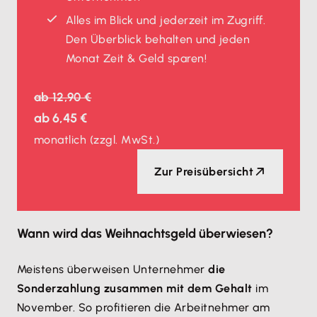
Alles im Blick und jederzeit im Zugriff.
Den Überblick behalten und jeden
Monat Zeit & Geld sparen!
ab
12,90 €
ab
6,45 €
monatlich
(zzgl. MwSt.)
Zur Preisübersicht
Wann wird das Weihnachtsgeld überwiesen?
Meistens überweisen Unternehmer
die
Sonderzahlung zusammen mit dem Gehalt
im
November. So profitieren die Arbeitnehmer am