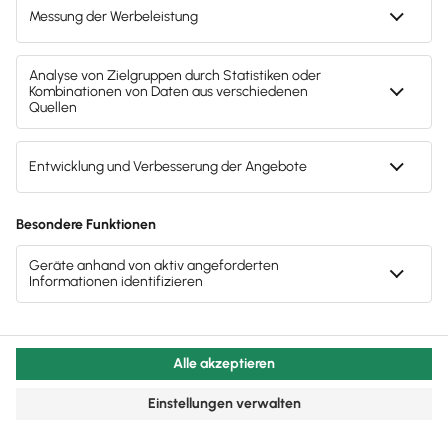
Elterngelds
kannst du hier nachlesen.
Info
Die Höhe des Elterngeldes richtet sich nach
mehreren Faktoren:
Bisheriges Einkommen
gilt als
Berechnungsgrundlage
Das Elterngeld wird gestaffelt nach
dem sogenannten
Basiselterngeld
und
dem
ElterngeldPlus
.
Je nach Bezugsmodell erhalten Arbeitnehmer dabei
auch nach dem Mutterschutz einen Teil ihres
Gehaltes, um ihr Auskommen zu sichern. Es kann mit
anderen staatlichen Leistungen kombiniert werden,