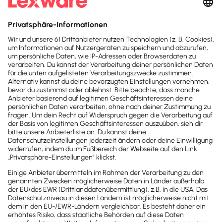
deinen Mitarbeitenden zu
Wer hat wie viel Urlaubsanspruch? Infos zu
Urlaubstagen, Sonderfällen und gesetzlichen
Regelungen im Überblick.
Lesezeit 19 Minuten
Mutterschutz und Elternzeit
Die Zeit nach der Entbindung ist für Mutter und Kind
sehr wertvoll. Mittlerweile gibt es neben dem
Mutterschutz, der die Zeit rund um die Geburt
abdeckt, noch eine zweite Variante: die
Elternzeit
.
Diese
kann von der Mutter und vom Vater bzw.
dem anderen Elternteil beansprucht werden
.
Wichtig ist: Mutterschtz und Elternzeit sind nicht