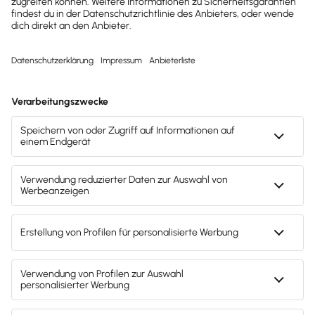
dasselbe. Was ist für dich als Arbeitgeber nach der
Geburt wichtig? Wir erklären es dir.
Elterngeld: Berechnung und Beantragung
Nach der Geburt haben sowohl Mutter als auch der
Vater bzw. der andere Elternteil, wenn sie in
Deutschland leben und ihr Kind selbst erziehen,
Anspruch auf Elterngeld. Das ist ein
finanzieller
Ausgleich
während der Elternzeit, in der sie sich
intensiv mit ihrem Kind beschäftigen. Unabhängig
von Erwerbstätigkeit bzw. Beruf oder
Arbeitsverhältnis haben Mitarbeiter und
Mitarbeiterinnen einen Anspruch darauf. Die
Elternzeit kann direkt nach dem Mutterschutz
beginnen oder erst im Laufe der nächsten Jahre
genommen werden.
Mehr zur Beantragung des